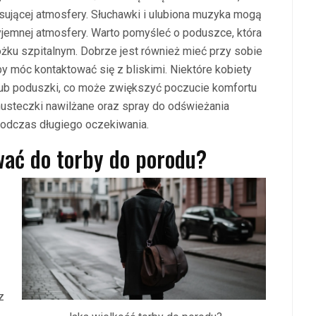
esującej atmosfery. Słuchawki i ulubiona muzyka mogą
jemnej atmosfery. Warto pomyśleć o poduszce, która
żku szpitalnym. Dobrze jest również mieć przy sobie
by móc kontaktować się z bliskimi. Niektóre kobiety
 lub poduszki, co może zwiększyć poczucie komfortu
usteczki nawilżane oraz spray do odświeżania
podczas długiego oczekiwania.
wać do torby do porodu?
ą
z