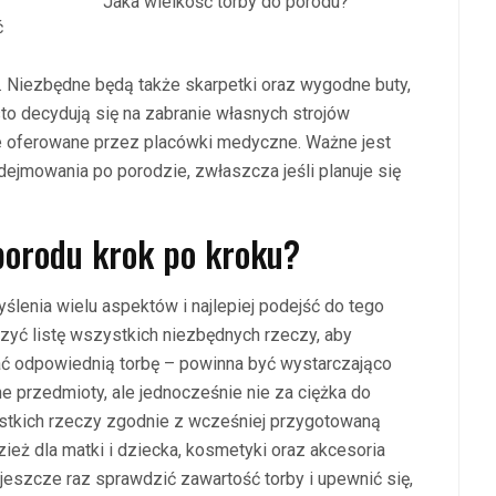
Jaka wielkość torby do porodu?
ć
 Niezbędne będą także skarpetki oraz wygodne buty,
sto decydują się na zabranie własnych strojów
 te oferowane przez placówki medyczne. Ważne jest
zdejmowania po porodzie, zwłaszcza jeśli planuje się
porodu krok po kroku?
enia wielu aspektów i najlepiej podejść do tego
zyć listę wszystkich niezbędnych rzeczy, aby
ać odpowiednią torbę – powinna być wystarczająco
e przedmioty, ale jednocześnie nie za ciężka do
ystkich rzeczy zgodnie z wcześniej przygotowaną
dzież dla matki i dziecka, kosmetyki oraz akcesoria
eszcze raz sprawdzić zawartość torby i upewnić się,