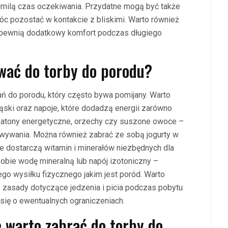
 umilą czas oczekiwania. Przydatne mogą być także
óc pozostać w kontakcie z bliskimi. Warto również
apewnią dodatkowy komfort podczas długiego
ować do torby do porodu?
ań do porodu, który często bywa pomijany. Warto
ąski oraz napoje, które dodadzą energii zarówno
batony energetyczne, orzechy czy suszone owoce –
owywania. Można również zabrać ze sobą jogurty w
e dostarczą witamin i minerałów niezbędnych dla
sobie wodę mineralną lub napój izotoniczny –
o wysiłku fizycznego jakim jest poród. Warto
e zasady dotyczące jedzenia i picia podczas pobytu
się o ewentualnych ograniczeniach.
e warto zabrać do torby do