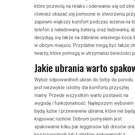
które pozwolą na relaks i oderwanie się od str
również okazać się pomocne w stworzeniu przy
zapewni większy komfort podczas leżenia na łó
telefon z naładowaną baterią oraz ładowarkę, a
decydują się także na zabranie własnego koca
w obcym miejscu. Przydatne mogą być także ch
twarzy, które pomogą w utrzymaniu świeżości 
Jakie ubrania warto spako
Wybór odpowiednich ubrań do torby do porodu
jest niezwykle istotny dla komfortu przyszłej
mamy. Przede wszystkim warto postawić na
wygodę i funkcjonalność. Najlepszym wyborem
będą luźne i przewiewne ubrania, które nie będ
krępować ruchów. Dobrym pomysłem jest
spakowanie kilku par legginsów lub dresów ora
koszul nocnych lub t-shirtów wykonanych z