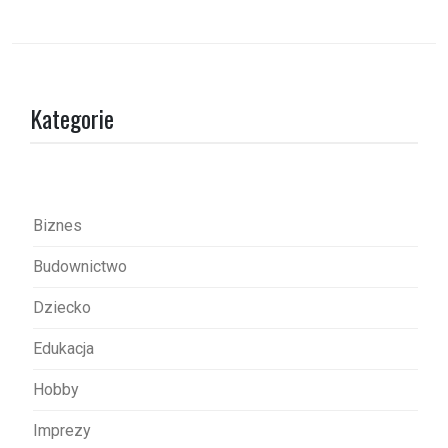
w
i
g
a
Kategorie
c
j
a
w
Biznes
p
Budownictwo
i
s
Dziecko
u
Edukacja
Hobby
Imprezy