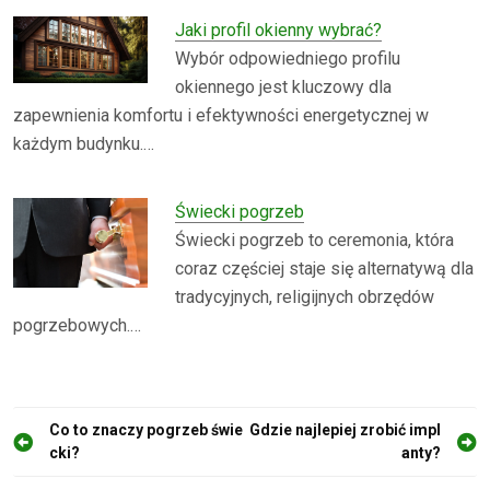
Jaki profil okienny wybrać?
Wybór odpowiedniego profilu
okiennego jest kluczowy dla
zapewnienia komfortu i efektywności energetycznej w
każdym budynku.…
Świecki pogrzeb
Świecki pogrzeb to ceremonia, która
coraz częściej staje się alternatywą dla
tradycyjnych, religijnych obrzędów
pogrzebowych.…
N
Co to znaczy pogrzeb świe
Gdzie najlepiej zrobić impl
cki?
anty?
a