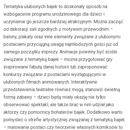
Tematyka ulubionych bajek to doskonały sposób na
wzbogacenie programu urodzinowego dla dzieci i
uczynienie go jeszcze bardziej atrakcyjnym. Można zacząć
od dekoracji sali zgodnych z motywem przewodnim –
balony, plakaty oraz inne elementy związane z ulubionymi
postaciami przyciągną uwagę najmłodszych gości już od
samego początku imprezy. Animacje powinny być ściśle
związane z tematyką bajek – można przygotować gry
inspirowane fabułą danej historii lub zaproponować
konkursy związane z postaciami występującymi w
ulubionych filmach animowanych. Interaktywne
przedstawienia teatralne również mogą stanowić świetną
formę zabawy – dzieci będą miały okazję nie tylko
obserwować spektakl, ale także brać w nim udział jako
aktorzy czy pomocnicy bohaterów bajek. Dodatkowo warto
pomyśleć o strefie artystycznej związanej z tematyką bajek
– malowanie postaci czy tworzenie własnych komiksów to