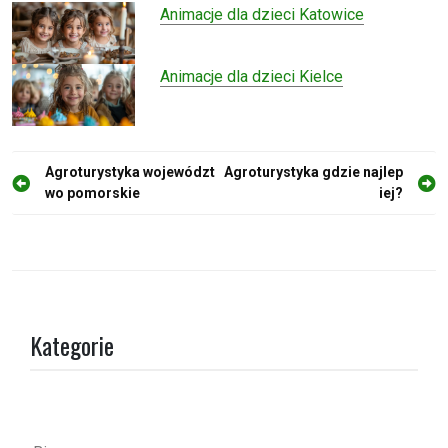
Animacje dla dzieci Katowice
Animacje dla dzieci Kielce
N
Agroturystyka województ
Agroturystyka gdzie najlep
wo pomorskie
iej?
a
w
i
g
a
Kategorie
c
j
a
w