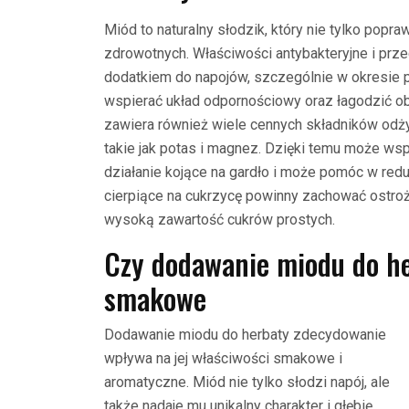
Miód to naturalny słodzik, który nie tylko popra
zdrowotnych. Właściwości antybakteryjne i prz
dodatkiem do napojów, szczególnie w okresie p
wspierać układ odpornościowy oraz łagodzić o
zawiera również wiele cennych składników odżyw
takie jak potas i magnez. Dzięki temu może ws
działanie kojące na gardło i może pomóc w redu
cierpiące na cukrzycę powinny zachować ostro
wysoką zawartość cukrów prostych.
Czy dodawanie miodu do he
smakowe
Dodawanie miodu do herbaty zdecydowanie
wpływa na jej właściwości smakowe i
aromatyczne. Miód nie tylko słodzi napój, ale
także nadaje mu unikalny charakter i głębię