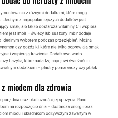
a dodać do herbaty z miodem
rymentowania z różnymi dodatkami, które mogą
. Jednym z najpopularniejszych dodatków jest
iający smak, ale także dostarcza witaminy C i wspiera
em jest imbir – świeży lub suszony imbir dodaje
i go idealnym wyborem podczas przeziębień. Można
ynamon czy goździki, które nie tylko poprawiają smak
cyjne i wspierają trawienie. Dodatkowo warto
 czy bazylia, które nadadzą napojowi świeżości i
wietnym dodatkiem – plastry pomarańczy czy jabłek
ę z miodem dla zdrowia
 porę dnia oraz okoliczności jej spożycia. Rano
em na rozpoczęcie dnia – dostarcza energii oraz
ściom miodu i składnikom odżywczym zawartym w