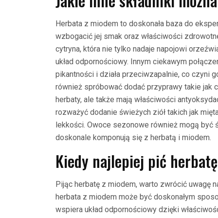
Jakie inne składniki możn
Herbata z miodem to doskonała baza do ekspe
wzbogacić jej smak oraz właściwości zdrowotne
cytryna, która nie tylko nadaje napojowi orzeźw
układ odpornościowy. Innym ciekawym połączeni
pikantności i działa przeciwzapalnie, co czyn
również spróbować dodać przyprawy takie jak c
herbaty, ale także mają właściwości antyoksyda
rozważyć dodanie świeżych ziół takich jak mięta
lekkości. Owoce sezonowe również mogą być ś
doskonale komponują się z herbatą i miodem.
Kiedy najlepiej pić herbat
Pijąc herbatę z miodem, warto zwrócić uwagę na
herbata z miodem może być doskonałym sposob
wspiera układ odpornościowy dzięki właściwo