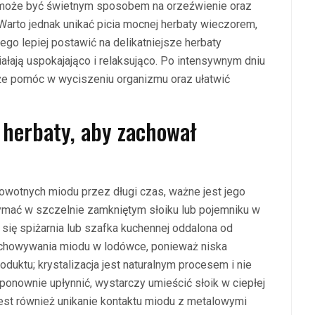
m może być świetnym sposobem na orzeźwienie oraz
Warto jednak unikać picia mocnej herbaty wieczorem,
go lepiej postawić na delikatniejsze herbaty
ziałają uspokajająco i relaksująco. Po intensywnym dniu
że pomóc w wyciszeniu organizmu oraz ułatwić
herbaty, aby zachował
rowotnych miodu przez długi czas, ważne jest jego
mać w szczelnie zamkniętym słoiku lub pojemniku w
 się spiżarnia lub szafka kuchennej oddalona od
rzechowywania miodu w lodówce, ponieważ niska
uktu; krystalizacja jest naturalnym procesem i nie
 ponownie upłynnić, wystarczy umieścić słoik w ciepłej
jest również unikanie kontaktu miodu z metalowymi