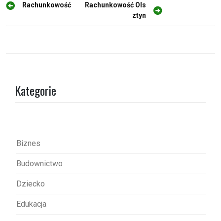
N
Rachunkowość
Rachunkowość Ols
ztyn
a
w
i
g
a
Kategorie
c
j
a
w
Biznes
p
Budownictwo
i
s
Dziecko
u
Edukacja