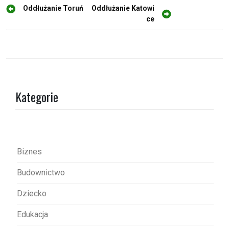
N
Oddłużanie Toruń
Oddłużanie Katowi
ce
a
w
i
g
a
Kategorie
c
j
a
w
Biznes
p
Budownictwo
i
s
Dziecko
u
Edukacja