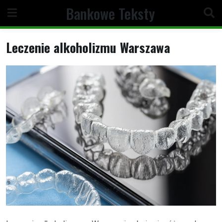
Skip
Bankowe Teksty
to
content
Leczenie alkoholizmu Warszawa