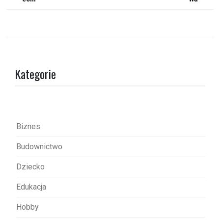
a
w
i
g
a
Kategorie
c
j
a
w
Biznes
p
Budownictwo
i
s
Dziecko
u
Edukacja
Hobby