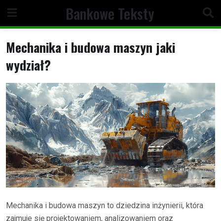
Skip
Bankowe Teksty
to
content
Mechanika i budowa maszyn jaki
wydział?
Mechanika i budowa maszyn to dziedzina inżynierii, która
zajmuje się projektowaniem, analizowaniem oraz