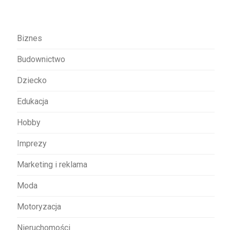
j
a
w
Biznes
p
Budownictwo
i
s
Dziecko
u
Edukacja
Hobby
Imprezy
Marketing i reklama
Moda
Motoryzacja
Nieruchomości