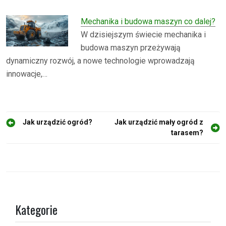
Mechanika i budowa maszyn co dalej?
W dzisiejszym świecie mechanika i
budowa maszyn przeżywają
dynamiczny rozwój, a nowe technologie wprowadzają
innowacje,…
N
Jak urządzić ogród?
Jak urządzić mały ogród z
tarasem?
a
w
i
g
a
Kategorie
c