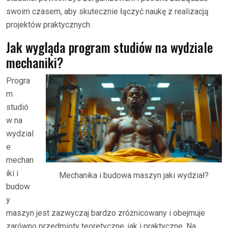
swoim czasem, aby skutecznie łączyć naukę z realizacją
projektów praktycznych.
Jak wygląda program studiów na wydziale
mechaniki?
Progra
m
studió
w na
wydzial
e
mechan
iki i
Mechanika i budowa maszyn jaki wydział?
budow
y
maszyn jest zazwyczaj bardzo zróżnicowany i obejmuje
zarówno przedmioty teoretyczne, jak i praktyczne. Na