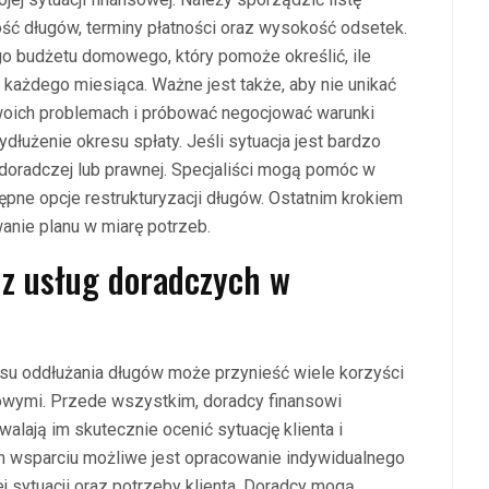
ć długów, terminy płatności oraz wysokość odsetek.
go budżetu domowego, który pomoże określić, ile
każdego miesiąca. Ważne jest także, aby nie unikać
swoich problemach i próbować negocjować warunki
ydłużenie okresu spłaty. Jeśli sytuacja jest bardzo
doradczej lub prawnej. Specjaliści mogą pomóc w
pne opcje restrukturyzacji długów. Ostatnim krokiem
nie planu w miarę potrzeb.
a z usług doradczych w
su oddłużania długów może przynieść wiele korzyści
sowymi. Przede wszystkim, doradcy finansowi
lają im skutecznie ocenić sytuację klienta i
h wsparciu możliwe jest opracowanie indywidualnego
ej sytuacji oraz potrzeby klienta. Doradcy mogą