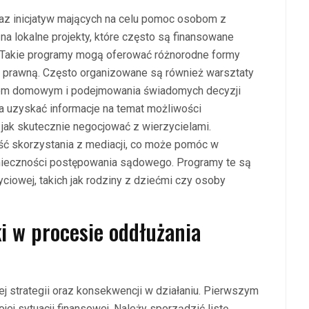
az inicjatyw mających na celu pomoc osobom z
a lokalne projekty, które często są finansowane
 Takie programy mogą oferować różnorodne formy
 prawną. Często organizowane są również warsztaty
etem domowym i podejmowania świadomych decyzji
 uzyskać informacje na temat możliwości
, jak skutecznie negocjować z wierzycielami.
ość skorzystania z mediacji, co może pomóc w
onieczności postępowania sądowego. Programy te są
yciowej, takich jak rodziny z dziećmi czy osoby
ki w procesie oddłużania
 strategii oraz konsekwencji w działaniu. Pierwszym
j sytuacji finansowej. Należy sporządzić listę