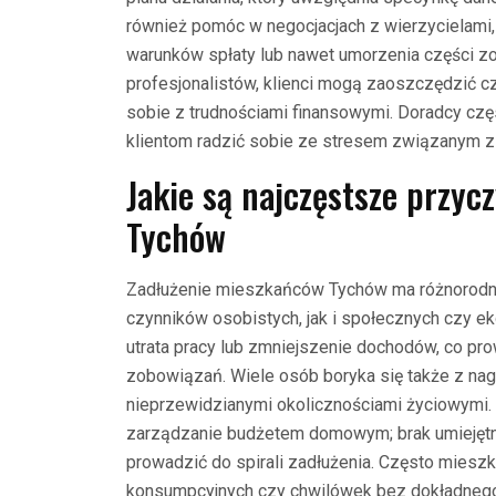
również pomóc w negocjacjach z wierzycielami,
warunków spłaty lub nawet umorzenia części zo
profesjonalistów, klienci mogą zaoszczędzić 
sobie z trudnościami finansowymi. Doradcy czę
klientom radzić sobie ze stresem związanym z
Jakie są najczęstsze przy
Tychów
Zadłużenie mieszkańców Tychów ma różnorodne
czynników osobistych, jak i społecznych czy e
utrata pracy lub zmniejszenie dochodów, co pr
zobowiązań. Wiele osób boryka się także z na
nieprzewidzianymi okolicznościami życiowymi. 
zarządzanie budżetem domowym; brak umiejęt
prowadzić do spirali zadłużenia. Często miesz
konsumpcyjnych czy chwilówek bez dokładnego 