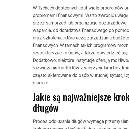
W Tychach dostępnych jest wiele programów or
problemami finansowymi. Warto zwrócić uwagę n
przez samorząd lub organizacje pozarządowe.
wsparcia, od doradztwa finansowego po pomoc
oraz szkolenia, które uczą zarządzania budż
finansowych. W ramach takich programów można
restrukturyzacji długów, a także dowiedzieć się
Dodatkowo, niektóre instytucje oferują możliw
rozwiązaniu konfliktów z wierzycielami bez k
często skierowane do osób w trudnej sytuacji ż
starsze.
Jakie są najważniejsze kro
długów
Proces oddłużania długów wymaga przemyślanej
krokiem powinno być dokładne zrozumienie swoje