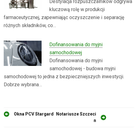
Destylacja rozpuszczalników odgrywa
kluczową rolę w produkcji
farmaceutycznej, zapewniając oczyszczenie i separację
różnych składników, co…
Dofinansowania do myjni
samochodowej
Dofinansowania do myjni
samochodowej - budowa myjni
samochodowej to jedna z bezpieczniejszych inwestycji.
Dobrze wybrana…
N
Okna PCV Stargard
Notariusze Szczeci
n
a
w