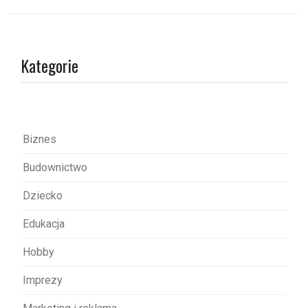
i
g
a
Kategorie
c
j
a
w
Biznes
p
Budownictwo
i
s
Dziecko
u
Edukacja
Hobby
Imprezy