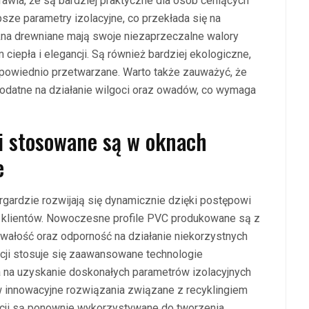
awia, że są bardziej praktyczne dla osób ceniących
ze parametry izolacyjne, co przekłada się na
kna drewniane mają swoje niezaprzeczalne walory
ciepła i elegancji. Są również bardziej ekologiczne,
odpowiednio przetwarzane. Warto także zauważyć, że
podatne na działanie wilgoci oraz owadów, co wymaga
ji stosowane są w oknach
e
rgardzie rozwijają się dynamicznie dzięki postępowi
klientów. Nowoczesne profile PVC produkowane są z
trwałość oraz odporność na działanie niekorzystnych
ji stosuje się zaawansowane technologie
la na uzyskanie doskonałych parametrów izolacyjnych
 w innowacyjne rozwiązania związane z recyklingiem
cji są ponownie wykorzystywane do tworzenia