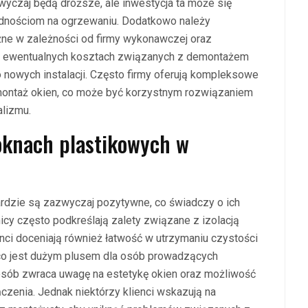
yczaj będą droższe, ale inwestycja ta może się
ędnościom na ogrzewaniu. Dodatkowo należy
żne w zależności od firmy wykonawczej oraz
 o ewentualnych kosztach związanych z demontażem
nowych instalacji. Często firmy oferują kompleksowe
i montaż okien, co może być korzystnym rozwiązaniem
alizmu.
 oknach plastikowych w
ardzie są zazwyczaj pozytywne, co świadczy o ich
icy często podkreślają zalety związane z izolacją
nci doceniają również łatwość w utrzymaniu czystości
, co jest dużym plusem dla osób prowadzących
osób zwraca uwagę na estetykę okien oraz możliwość
ńczenia. Jednak niektórzy klienci wskazują na