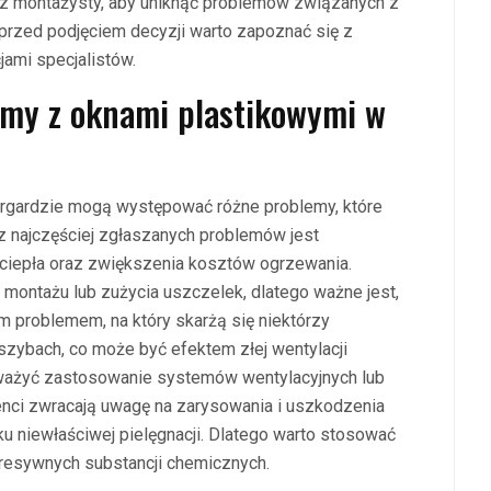
z montażysty, aby uniknąć problemów związanych z
 przed podjęciem decyzji warto zapoznać się z
ami specjalistów.
lemy z oknami plastikowymi w
rgardzie mogą występować różne problemy, które
 najczęściej zgłaszanych problemów jest
 ciepła oraz zwiększenia kosztów ogrzewania.
montażu lub zużycia uszczelek, dlatego ważne jest,
problemem, na który skarżą się niektórzy
 szybach, co może być efektem złej wentylacji
ważyć zastosowanie systemów wentylacyjnych lub
enci zwracają uwagę na zarysowania i uszkodzenia
u niewłaściwej pielęgnacji. Dlatego warto stosować
resywnych substancji chemicznych.