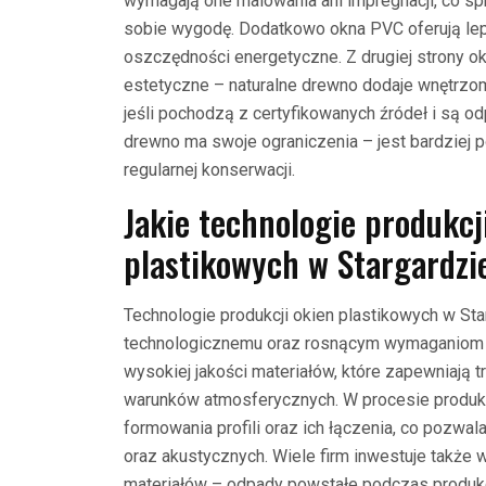
wymagają one malowania ani impregnacji, co spr
sobie wygodę. Dodatkowo okna PVC oferują leps
oszczędności energetyczne. Z drugiej strony o
estetyczne – naturalne drewno dodaje wnętrzom 
jeśli pochodzą z certyfikowanych źródeł i są 
drewno ma swoje ograniczenia – jest bardziej 
regularnej konserwacji.
Jakie technologie produkc
plastikowych w Stargardzi
Technologie produkcji okien plastikowych w Sta
technologicznemu oraz rosnącym wymaganiom 
wysokiej jakości materiałów, które zapewniają 
warunków atmosferycznych. W procesie produkc
formowania profili oraz ich łączenia, co pozwa
oraz akustycznych. Wiele firm inwestuje także
materiałów – odpady powstałe podczas produk