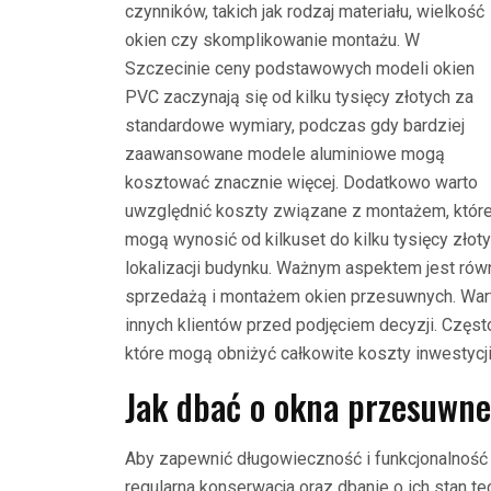
czynników, takich jak rodzaj materiału, wielkość
okien czy skomplikowanie montażu. W
Szczecinie ceny podstawowych modeli okien
PVC zaczynają się od kilku tysięcy złotych za
standardowe wymiary, podczas gdy bardziej
zaawansowane modele aluminiowe mogą
kosztować znacznie więcej. Dodatkowo warto
uwzględnić koszty związane z montażem, któr
mogą wynosić od kilkuset do kilku tysięcy złot
lokalizacji budynku. Ważnym aspektem jest równ
sprzedażą i montażem okien przesuwnych. Wart
innych klientów przed podjęciem decyzji. Częst
które mogą obniżyć całkowite koszty inwestycji
Jak dbać o okna przesuwne
Aby zapewnić długowieczność i funkcjonalność 
regularna konserwacja oraz dbanie o ich stan t