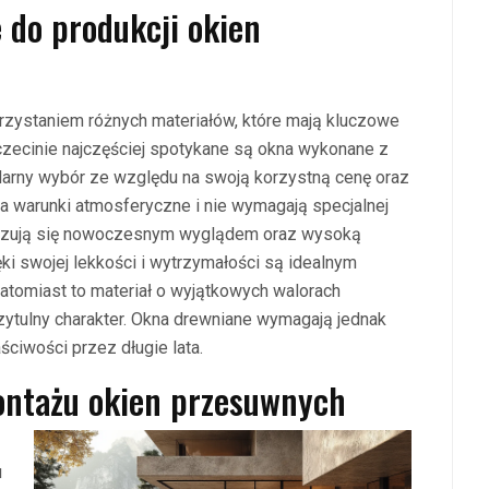
 do produkcji okien
rzystaniem różnych materiałów, które mają kluczowe
zczecinie najczęściej spotykane są okna wykonane z
larny wybór ze względu na swoją korzystną cenę oraz
na warunki atmosferyczne i nie wymagają specjalnej
eryzują się nowoczesnym wyglądem oraz wysoką
i swojej lekkości i wytrzymałości są idealnym
atomiast to materiał o wyjątkowych walorach
rzytulny charakter. Okna drewniane wymagają jednak
ściwości przez długie lata.
montażu okien przesuwnych
u