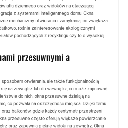
światła dziennego oraz widoków na otaczającą
tegracja z systemami inteligentnego domu. Okna
ne mechanizmy otwierania i zamykania, co zwiększa
atkowo, rośnie zainteresowanie ekologicznymi
eriałów pochodzących z recyklingu czy te o wysokiej
knami przesuwnymi a
o sposobem otwierania, ale także funkcjonalnością
ą się na zewnątrz lub do wewnątrz, co może zajmować
eństwie do nich, okna przesuwne działają na
ic, co pozwala na oszczędność miejsca. Dzięki temu
oraz balkonów, gdzie każdy centymetr przestrzeni
 okna przesuwne często oferują większe powierzchnie
ętrz oraz zapewnia piękne widoki na zewnątrz. Okna