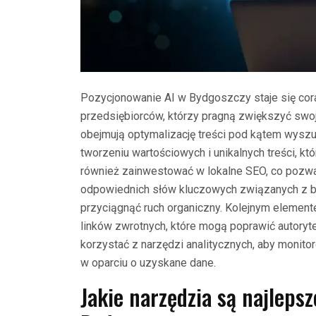
Pozycjonowanie AI w Bydgoszczy staje się cora
przedsiębiorców, którzy pragną zwiększyć swoj
obejmują optymalizację treści pod kątem wyszuk
tworzeniu wartościowych i unikalnych treści, k
również zainwestować w lokalne SEO, co pozwal
odpowiednich słów kluczowych związanych z bra
przyciągnąć ruch organiczny. Kolejnym elemen
linków zwrotnych, które mogą poprawić autoryt
korzystać z narzędzi analitycznych, aby monit
w oparciu o uzyskane dane.
Jakie narzędzia są najleps