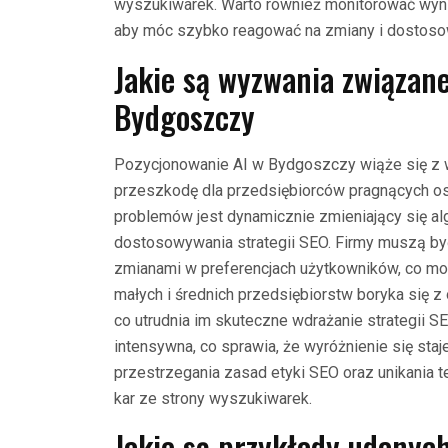
wyszukiwarek. Warto również monitorować wyni
aby móc szybko reagować na zmiany i dostoso
Jakie są wyzwania związan
Bydgoszczy
Pozycjonowanie AI w Bydgoszczy wiąże się z 
przeszkodę dla przedsiębiorców pragnących os
problemów jest dynamicznie zmieniający się a
dostosowywania strategii SEO. Firmy muszą by
zmianami w preferencjach użytkowników, co m
małych i średnich przedsiębiorstw boryka się 
co utrudnia im skuteczne wdrażanie strategii S
intensywna, co sprawia, że wyróżnienie się staj
przestrzegania zasad etyki SEO oraz unikania 
kar ze strony wyszukiwarek.
Jakie są przykłady udanyc