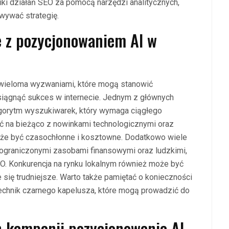
ki działań SEO za pomocą narzędzi analitycznych,
wywać strategię.
e z pozycjonowaniem AI w
wieloma wyzwaniami, które mogą stanowić
iągnąć sukces w internecie. Jednym z głównych
lgorytm wyszukiwarek, który wymaga ciągłego
ć na bieżąco z nowinkami technologicznymi oraz
oże być czasochłonne i kosztowne. Dodatkowo wiele
z ograniczonymi zasobami finansowymi oraz ludzkimi,
EO. Konkurencja na rynku lokalnym również może być
e się trudniejsze. Warto także pamiętać o konieczności
technik czarnego kapelusza, które mogą prowadzić do
h kampanii pozycjonowania AI