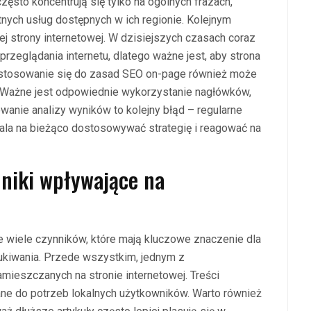
zęsto koncentrują się tylko na ogólnych frazach,
tnych usług dostępnych w ich regionie. Kolejnym
j strony internetowej. W dzisiejszych czasach coraz
rzeglądania internetu, dlatego ważne jest, aby strona
astosowanie się do zasad SEO on-page również może
 Ważne jest odpowiednie wykorzystanie nagłówków,
wanie analizy wyników to kolejny błąd – regularne
la na bieżąco dostosowywać strategię i reagować na
nniki wpływające na
e wiele czynników, które mają kluczowe znaczenie dla
ukiwania. Przede wszystkim, jednym z
amieszczanych na stronie internetowej. Treści
ne do potrzeb lokalnych użytkowników. Warto również