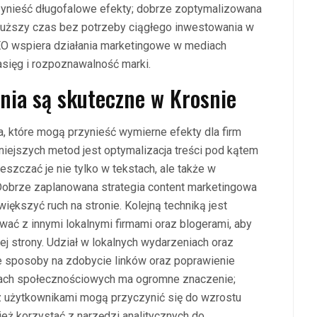
ynieść długofalowe efekty; dobrze zoptymalizowana
łuższy czas bez potrzeby ciągłego inwestowania w
SEO wspiera działania marketingowe w mediach
sięg i rozpoznawalność marki.
nia są skuteczne w Krosnie
a, które mogą przynieść wymierne efekty dla firm
zniejszych metod jest optymalizacja treści pod kątem
szczać je nie tylko w tekstach, ale także w
Dobrze zaplanowana strategia content marketingowa
iększyć ruch na stronie. Kolejną techniką jest
ać z innymi lokalnymi firmami oraz blogerami, aby
j strony. Udział w lokalnych wydarzeniach oraz
e sposoby na zdobycie linków oraz poprawienie
ach społecznościowych ma ogromne znaczenie;
 z użytkownikami mogą przyczynić się do wzrostu
ież korzystać z narzędzi analitycznych do