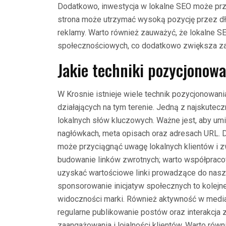
Dodatkowo, inwestycja w lokalne SEO może prz
strona może utrzymać wysoką pozycję przez d
reklamy. Warto również zauważyć, że lokalne 
społecznościowych, co dodatkowo zwiększa za
Jakie techniki pozycjonowa
W Krosnie istnieje wiele technik pozycjonowani
działających na tym terenie. Jedną z najskutec
lokalnych słów kluczowych. Ważne jest, aby umie
nagłówkach, meta opisach oraz adresach URL. 
może przyciągnąć uwagę lokalnych klientów i zw
budowanie linków zwrotnych; warto współpracow
uzyskać wartościowe linki prowadzące do nasze
sponsorowanie inicjatyw społecznych to kolejn
widoczności marki. Również aktywność w medi
regularne publikowanie postów oraz interakcja
zaangażowania i lojalności klientów. Warto równ