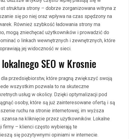
 dłuższe artykuły często lepiej plasują się w
st struktura strony – dobrze zorganizowana witryna z
szanie się po niej oraz wpływa na czas spędzony na
kiwarek. Również szybkość ładowania strony ma
olno, mogą zniechęcać użytkowników i prowadzić do
minać o linkach wewnętrznych i zewnętrznych, które
prawiają jej widoczność w sieci.
z lokalnego SEO w Krosnie
 dla przedsiębiorstw, które pragną zwiększyć swoją
rzede wszystkim pozwala to na skuteczne
etnych usług w okolicy. Dzięki optymalizacji pod
gnąć osoby, które są już zainteresowane ofertą i są
szenie ruchu na stronie internetowej; im wyższa
szansa na kliknięcie przez użytkowników. Lokalne
 firmy – klienci często wybierają te
ieszą się pozytywnymi opiniami w internecie.