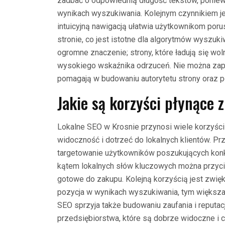
zadbać o odpowiednią długość tekstów, ponieważ
wynikach wyszukiwania. Kolejnym czynnikiem je
intuicyjną nawigacją ułatwia użytkownikom poru
stronie, co jest istotne dla algorytmów wyszu
ogromne znaczenie; strony, które ładują się w
wysokiego wskaźnika odrzuceń. Nie można zapo
pomagają w budowaniu autorytetu strony oraz po
Jakie są korzyści płynące 
Lokalne SEO w Krosnie przynosi wiele korzyści
widoczność i dotrzeć do lokalnych klientów. P
targetowanie użytkowników poszukujących konkr
kątem lokalnych słów kluczowych można przycią
gotowe do zakupu. Kolejną korzyścią jest zwięk
pozycja w wynikach wyszukiwania, tym większa 
SEO sprzyja także budowaniu zaufania i reputacji
przedsiębiorstwa, które są dobrze widoczne i c