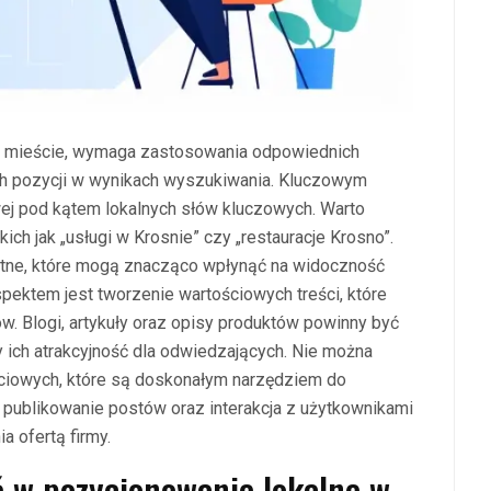
m mieście, wymaga zastosowania odpowiednich
ich pozycji w wynikach wyszukiwania. Kluczowym
wej pod kątem lokalnych słów kluczowych. Warto
ich jak „usługi w Krosnie” czy „restauracje Krosno”.
rotne, które mogą znacząco wpłynąć na widoczność
pektem jest tworzenie wartościowych treści, które
w. Blogi, artykuły oraz opisy produktów powinny być
 ich atrakcyjność dla odwiedzających. Nie można
iowych, które są doskonałym narzędziem do
e publikowanie postów oraz interakcja z użytkownikami
 ofertą firmy.
 w pozycjonowanie lokalne w