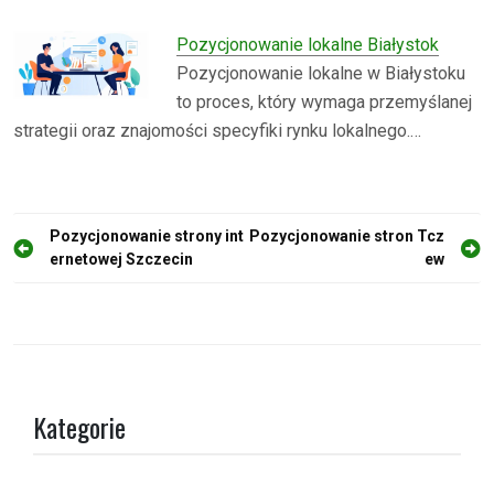
Pozycjonowanie lokalne Białystok
Pozycjonowanie lokalne w Białystoku
to proces, który wymaga przemyślanej
strategii oraz znajomości specyfiki rynku lokalnego.…
N
Pozycjonowanie strony int
Pozycjonowanie stron Tcz
ernetowej Szczecin
ew
a
w
i
g
a
Kategorie
c
j