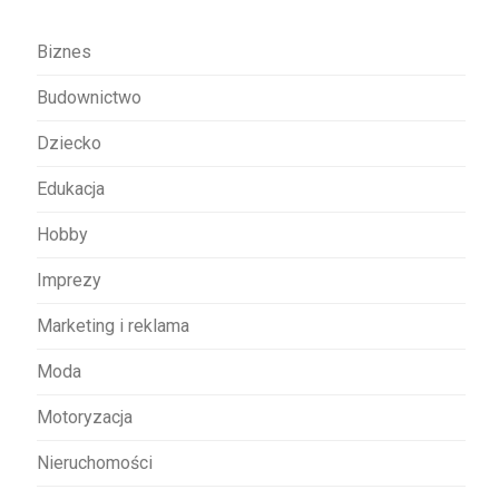
a
w
Biznes
p
Budownictwo
i
s
Dziecko
u
Edukacja
Hobby
Imprezy
Marketing i reklama
Moda
Motoryzacja
Nieruchomości