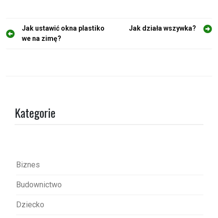
N
Jak ustawić okna plastiko
Jak działa wszywka?
we na zimę?
a
w
i
g
a
Kategorie
c
j
a
w
Biznes
p
Budownictwo
i
s
Dziecko