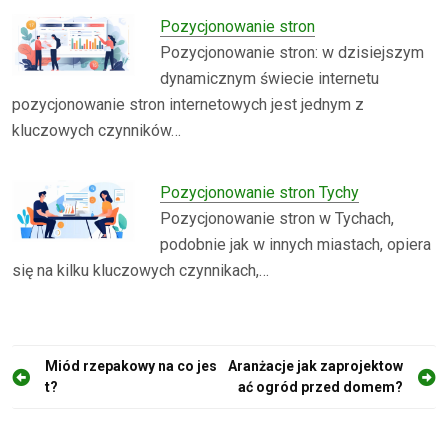
Pozycjonowanie stron
Pozycjonowanie stron: w dzisiejszym
dynamicznym świecie internetu
pozycjonowanie stron internetowych jest jednym z
kluczowych czynników…
Pozycjonowanie stron Tychy
Pozycjonowanie stron w Tychach,
podobnie jak w innych miastach, opiera
się na kilku kluczowych czynnikach,…
N
Miód rzepakowy na co jes
Aranżacje jak zaprojektow
t?
ać ogród przed domem?
a
w