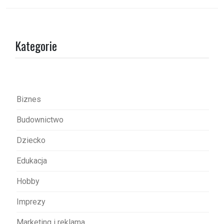
i
g
a
Kategorie
c
j
a
w
Biznes
p
Budownictwo
i
s
Dziecko
u
Edukacja
Hobby
Imprezy
Marketing i reklama