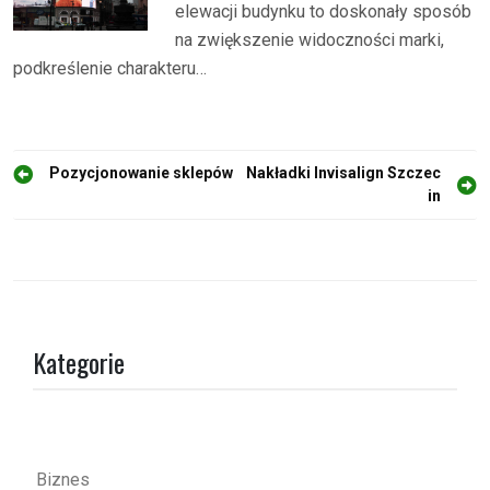
elewacji budynku to doskonały sposób
na zwiększenie widoczności marki,
podkreślenie charakteru…
N
Pozycjonowanie sklepów
Nakładki Invisalign Szczec
in
a
w
i
g
a
Kategorie
c
j
a
w
Biznes