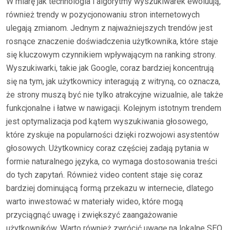
W miarę jak technologia i algorytmy wyszukiwarek ewoluują,
również trendy w pozycjonowaniu stron internetowych
ulegają zmianom. Jednym z najważniejszych trendów jest
rosnące znaczenie doświadczenia użytkownika, które staje
się kluczowym czynnikiem wpływającym na ranking strony.
Wyszukiwarki, takie jak Google, coraz bardziej koncentrują
się na tym, jak użytkownicy interagują z witryną, co oznacza,
że strony muszą być nie tylko atrakcyjne wizualnie, ale także
funkcjonalne i łatwe w nawigacji. Kolejnym istotnym trendem
jest optymalizacja pod kątem wyszukiwania głosowego,
które zyskuje na popularności dzięki rozwojowi asystentów
głosowych. Użytkownicy coraz częściej zadają pytania w
formie naturalnego języka, co wymaga dostosowania treści
do tych zapytań. Również video content staje się coraz
bardziej dominującą formą przekazu w internecie, dlatego
warto inwestować w materiały wideo, które mogą
przyciągnąć uwagę i zwiększyć zaangażowanie
użytkowników. Warto również zwrócić uwagę na lokalne SEO,