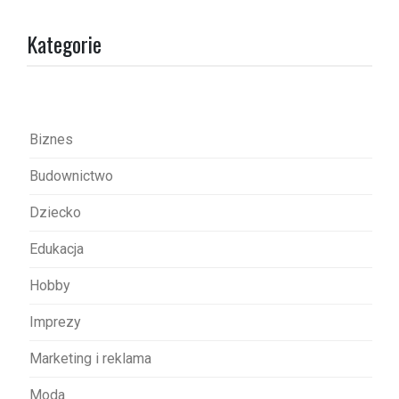
a
Kategorie
c
j
a
w
Biznes
p
Budownictwo
i
s
Dziecko
u
Edukacja
Hobby
Imprezy
Marketing i reklama
Moda