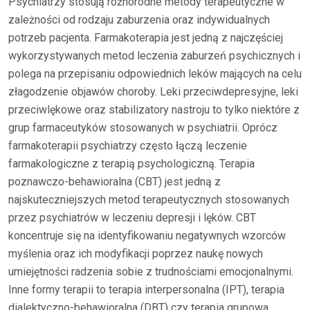
Psychiatrzy stosują różnorodne metody terapeutyczne w
zależności od rodzaju zaburzenia oraz indywidualnych
potrzeb pacjenta. Farmakoterapia jest jedną z najczęściej
wykorzystywanych metod leczenia zaburzeń psychicznych i
polega na przepisaniu odpowiednich leków mających na celu
złagodzenie objawów choroby. Leki przeciwdepresyjne, leki
przeciwlękowe oraz stabilizatory nastroju to tylko niektóre z
grup farmaceutyków stosowanych w psychiatrii. Oprócz
farmakoterapii psychiatrzy często łączą leczenie
farmakologiczne z terapią psychologiczną. Terapia
poznawczo-behawioralna (CBT) jest jedną z
najskuteczniejszych metod terapeutycznych stosowanych
przez psychiatrów w leczeniu depresji i lęków. CBT
koncentruje się na identyfikowaniu negatywnych wzorców
myślenia oraz ich modyfikacji poprzez naukę nowych
umiejętności radzenia sobie z trudnościami emocjonalnymi.
Inne formy terapii to terapia interpersonalna (IPT), terapia
dialektyczno-behawioralna (DBT) czy terapia grupowa.