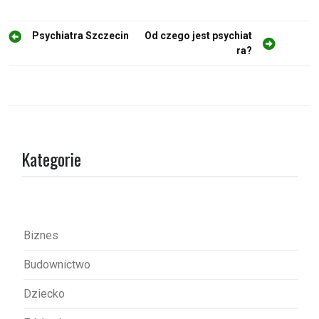
N
Psychiatra Szczecin
Od czego jest psychiat
ra?
a
w
i
g
a
Kategorie
c
j
a
w
Biznes
p
Budownictwo
i
s
Dziecko
u