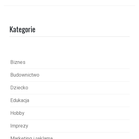
i
g
a
Kategorie
c
j
a
w
Biznes
p
Budownictwo
i
s
Dziecko
u
Edukacja
Hobby
Imprezy
Marketing i reklama