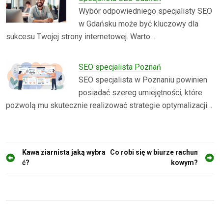
Wybór odpowiedniego specjalisty SEO
w Gdańsku może być kluczowy dla
sukcesu Twojej strony internetowej. Warto…
SEO specjalista Poznań
SEO specjalista w Poznaniu powinien
posiadać szereg umiejętności, które
pozwolą mu skutecznie realizować strategie optymalizacji…
N
Kawa ziarnista jaką wybra
Co robi się w biurze rachun
ć?
kowym?
a
w
i
g