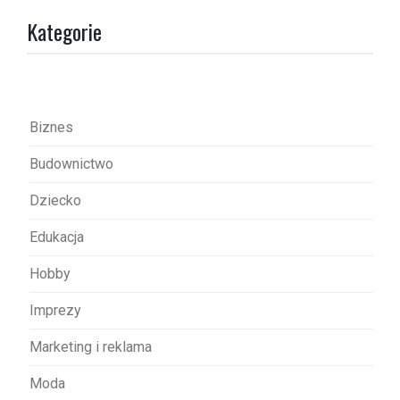
a
Kategorie
c
j
a
w
Biznes
p
Budownictwo
i
s
Dziecko
u
Edukacja
Hobby
Imprezy
Marketing i reklama
Moda