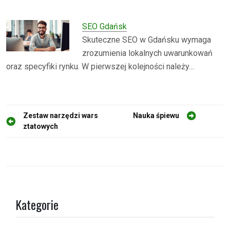
SEO Gdańsk
Skuteczne SEO w Gdańsku wymaga
zrozumienia lokalnych uwarunkowań
oraz specyfiki rynku. W pierwszej kolejności należy…
N
Zestaw narzędzi wars
Nauka śpiewu
ztatowych
a
w
i
g
a
Kategorie
c
j