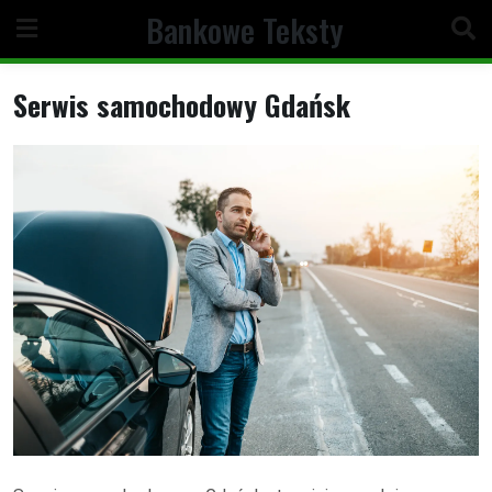
Skip
Bankowe Teksty
to
content
Serwis samochodowy Gdańsk