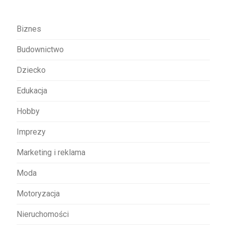
a
w
Biznes
p
Budownictwo
i
s
Dziecko
u
Edukacja
Hobby
Imprezy
Marketing i reklama
Moda
Motoryzacja
Nieruchomości