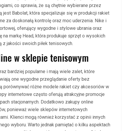
giami, co sprawia, że są chętnie wybierane przez
est Babolat, która specjalizuje się w produkcji rakiet
ione za doskonałą kontrolę oraz moc uderzenia. Nike i
portowej, oferujący wygodne i stylowe ubrania oraz
ę na markę Head, która produkuje sprzęt o wysokich
ą z jakości swoich piłek tenisowych.
line w sklepie tenisowym
az bardziej popularne i mają wiele zalet, które
iwiają one wygodne przeglądanie oferty bez
gą porównywać różne modele rakiet czy akcesoriów w
lepy internetowe często oferują atrakcyjne promocje
epach stacjonarnych. Dodatkowo zakupy online
ów, ponieważ wiele sklepów internetowych
mi. Klienci mogą również korzystać z opinii innych
go wyboru. Warto jednak pamiętać o kilku aspektach