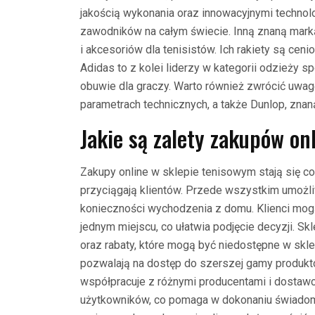
jakością wykonania oraz innowacyjnymi technolo
zawodników na całym świecie. Inną znaną marką j
i akcesoriów dla tenisistów. Ich rakiety są cen
Adidas to z kolei liderzy w kategorii odzieży s
obuwie dla graczy. Warto również zwrócić uwag
parametrach technicznych, a także Dunlop, znan
Jakie są zalety zakupów on
Zakupy online w sklepie tenisowym stają się cor
przyciągają klientów. Przede wszystkim umożl
konieczności wychodzenia z domu. Klienci mo
jednym miejscu, co ułatwia podjęcie decyzji. Sk
oraz rabaty, które mogą być niedostępne w skl
pozwalają na dostęp do szerszej gamy produkt
współpracuje z różnymi producentami i dostawca
użytkowników, co pomaga w dokonaniu świadome