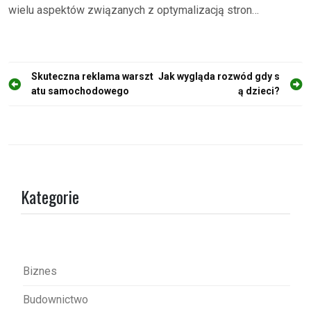
wielu aspektów związanych z optymalizacją stron…
N
Skuteczna reklama warszt
Jak wygląda rozwód gdy s
atu samochodowego
ą dzieci?
a
w
i
g
a
Kategorie
c
j
a
w
Biznes
p
Budownictwo
i