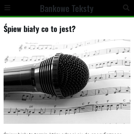
Skip
Bankowe Teksty
to
content
Śpiew biały co to jest?