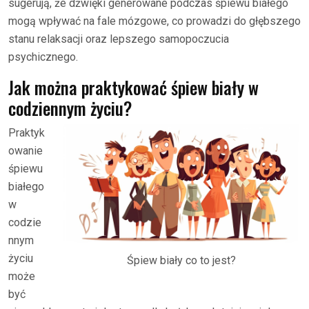
sugerują, że dźwięki generowane podczas śpiewu białego
mogą wpływać na fale mózgowe, co prowadzi do głębszego
stanu relaksacji oraz lepszego samopoczucia
psychicznego.
Jak można praktykować śpiew biały w
codziennym życiu?
Praktyk
owanie
śpiewu
białego
w
codzie
nnym
życiu
Śpiew biały co to jest?
może
być