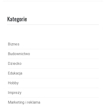
g
a
Kategorie
c
j
a
w
Biznes
p
Budownictwo
i
s
Dziecko
u
Edukacja
Hobby
Imprezy
Marketing i reklama