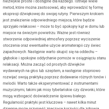
niezwykle proste i dostępne dla każdego. Istnieje wiele
metod, które można zastosować, aby wprowadzić tę formę
ekspresji dźwiękowej do swojej rutyny. Pierwszym krokiem
jest znalezienie odpowiedniego miejsca, które będzie
sprzyjało relaksowi – może to być spokojny kąt w domu lub
miejsce na świeżym powietrzu. Ważne jest również
stworzenie odpowiedniej atmosfery poprzez wyciszenie
otoczenia oraz ewentualne użycie aromaterapii czy świec
zapachowych. Następnie warto skupić się na oddechu –
głębokie i spokojne oddychanie pomoże w osiągnięciu stanu
relaksacji. Można zacząć od prostych dźwięków
wydawanych na głos lub szeptem, a następnie stopniowo
rozwijać swoją praktykę poprzez dodawanie różnych tonów i
melodii. Warto także eksperymentować z instrumentami
muzycznymi, takimi jak misy tybetańskie czy dzwonki, które
mogą wzbogacić doświadczenie śpiewu białego.
Regularność praktyki jest kluczowa – nawet kilka minut
dziennie może przynieść znaczące korzyści dla zdrowia