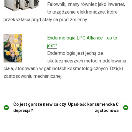
Falownik, znany również jako inwerter,
to urządzenie elektroniczne, które
przekształca prąd stały na prąd zmienny.…
Endermologia LPG Alliance - co to
jest?
Endermologia jest jedną ze
skuteczniejszych metod modelowania
ciała, stosowaną w gabinetach kosmetologicznych. Dzięki
zastosowaniu mechanicznej…
N
Co jest gorsze nerwica czy
Upadłość konsumencka C
depresja?
zęstochowa
a
w
i