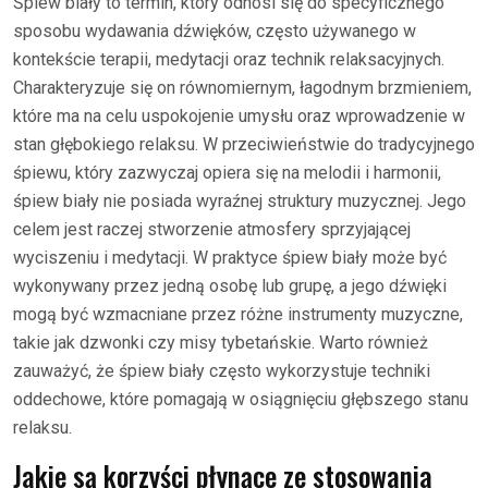
Śpiew biały to termin, który odnosi się do specyficznego
sposobu wydawania dźwięków, często używanego w
kontekście terapii, medytacji oraz technik relaksacyjnych.
Charakteryzuje się on równomiernym, łagodnym brzmieniem,
które ma na celu uspokojenie umysłu oraz wprowadzenie w
stan głębokiego relaksu. W przeciwieństwie do tradycyjnego
śpiewu, który zazwyczaj opiera się na melodii i harmonii,
śpiew biały nie posiada wyraźnej struktury muzycznej. Jego
celem jest raczej stworzenie atmosfery sprzyjającej
wyciszeniu i medytacji. W praktyce śpiew biały może być
wykonywany przez jedną osobę lub grupę, a jego dźwięki
mogą być wzmacniane przez różne instrumenty muzyczne,
takie jak dzwonki czy misy tybetańskie. Warto również
zauważyć, że śpiew biały często wykorzystuje techniki
oddechowe, które pomagają w osiągnięciu głębszego stanu
relaksu.
Jakie są korzyści płynące ze stosowania