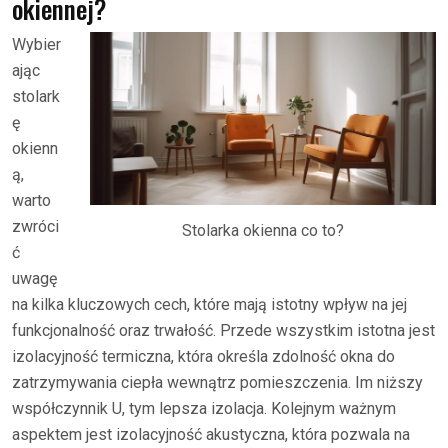
okiennej?
Wybier
ając
stolark
ę
okienn
ą,
warto
zwróci
Stolarka okienna co to?
ć
uwagę
na kilka kluczowych cech, które mają istotny wpływ na jej
funkcjonalność oraz trwałość. Przede wszystkim istotna jest
izolacyjność termiczna, która określa zdolność okna do
zatrzymywania ciepła wewnątrz pomieszczenia. Im niższy
współczynnik U, tym lepsza izolacja. Kolejnym ważnym
aspektem jest izolacyjność akustyczna, która pozwala na