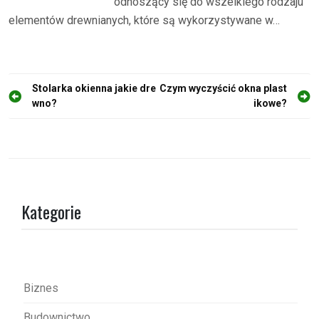
odnoszący się do wszelkiego rodzaju
elementów drewnianych, które są wykorzystywane w…
N
Stolarka okienna jakie dre
Czym wyczyścić okna plast
wno?
ikowe?
a
w
i
g
a
Kategorie
c
j
a
w
Biznes
p
Budownictwo