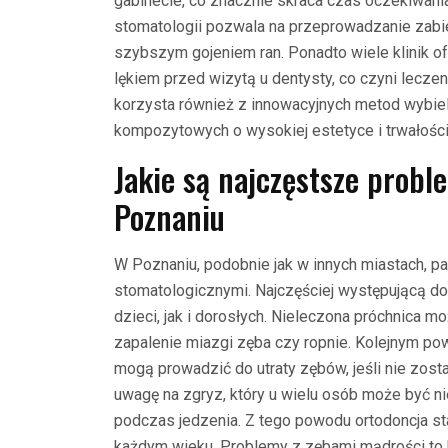
gabinecie, co znacznie skraca czas oczekiwan
stomatologii pozwala na przeprowadzanie zab
szybszym gojeniem ran. Ponadto wiele klinik o
lękiem przed wizytą u dentysty, co czyni lecz
korzysta również z innowacyjnych metod wybie
kompozytowych o wysokiej estetyce i trwałości
Jakie są najczęstsze prob
Poznaniu
W Poznaniu, podobnie jak w innych miastach, p
stomatologicznymi. Najczęściej występującą dol
dzieci, jak i dorosłych. Nieleczona próchnica 
zapalenie miazgi zęba czy ropnie. Kolejnym p
mogą prowadzić do utraty zębów, jeśli nie zos
uwagę na zgryz, który u wielu osób może być n
podczas jedzenia. Z tego powodu ortodoncja st
każdym wieku. Problemy z zębami mądrości to k