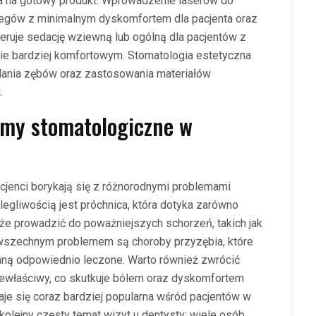
ia na gotowy produkt. Wprowadzenie laserów do
iegów z minimalnym dyskomfortem dla pacjenta oraz
feruje sedację wziewną lub ogólną dla pacjentów z
enie bardziej komfortowym. Stomatologia estetyczna
lania zębów oraz zastosowania materiałów
.
lemy stomatologiczne w
acjenci borykają się z różnorodnymi problemami
egliwością jest próchnica, która dotyka zarówno
może prowadzić do poważniejszych schorzeń, takich jak
owszechnym problemem są choroby przyzębia, które
taną odpowiednio leczone. Warto również zwrócić
iewłaściwy, co skutkuje bólem oraz dyskomfortem
aje się coraz bardziej popularna wśród pacjentów w
olejny częsty temat wizyt u dentysty; wiele osób