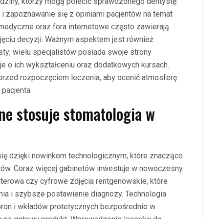
odziny, którzy mogą polecić sprawdzonego dentystę.
 i zapoznawanie się z opiniami pacjentów na temat
medyczne oraz fora internetowe często zawierają
jęciu decyzji. Ważnym aspektem jest również
sty; wielu specjalistów posiada swoje strony
je o ich wykształceniu oraz dodatkowych kursach.
 przed rozpoczęciem leczenia, aby ocenić atmosferę
 pacjenta.
ne stosuje stomatologia w
się dzięki nowinkom technologicznym, które znacząco
ntów. Coraz więcej gabinetów inwestuje w nowoczesny
uterowa czy cyfrowe zdjęcia rentgenowskie, które
nia i szybsze postawienie diagnozy. Technologia
ron i wkładów protetycznych bezpośrednio w