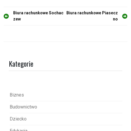
N
Biura rachunkowe Sochac
Biura rachunkowe Piasecz
zew
no
a
w
i
g
a
Kategorie
c
j
a
w
Biznes
p
Budownictwo
i
s
Dziecko
u
Edukacja