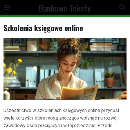
Skip
Bankowe Teksty
to
content
Szkolenia księgowe online
Uczestnictwo w szkoleniach księgowych online przynosi
wiele korzyści, które mogą znacząco wpłynąć na rozwój
zawodowy osób pracujących w tej dziedzinie. Przede