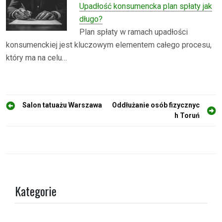
Upadłość konsumencka plan spłaty jak
długo?
Plan spłaty w ramach upadłości
konsumenckiej jest kluczowym elementem całego procesu,
który ma na celu…
N
Salon tatuażu Warszawa
Oddłużanie osób fizycznyc
h Toruń
a
w
i
g
a
Kategorie
c
j