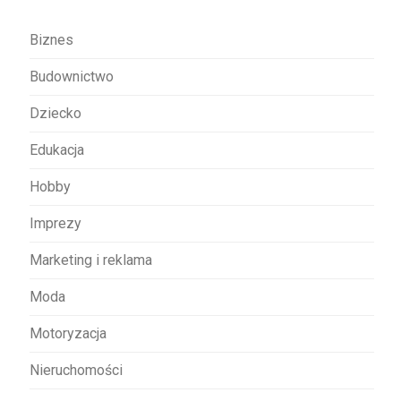
a
w
Biznes
p
Budownictwo
i
s
Dziecko
u
Edukacja
Hobby
Imprezy
Marketing i reklama
Moda
Motoryzacja
Nieruchomości