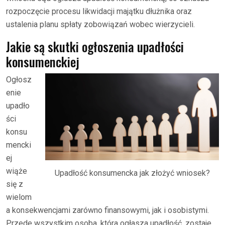
rozpoczęcie procesu likwidacji majątku dłużnika oraz
ustalenia planu spłaty zobowiązań wobec wierzycieli.
Jakie są skutki ogłoszenia upadłości
konsumenckiej
Ogłosz
enie
upadło
ści
konsu
mencki
ej
wiąże
Upadłość konsumencka jak złożyć wniosek?
się z
wielom
a konsekwencjami zarówno finansowymi, jak i osobistymi.
Przede wszystkim osoba, która ogłasza upadłość, zostaje