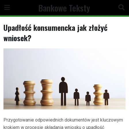
Skip
Bankowe Teksty
to
content
Upadłość konsumencka jak złożyć
wniosek?
Przygotowanie odpowiednich dokumentów jest kluczowym
krokiem w procesie składania wniosku o upadłość