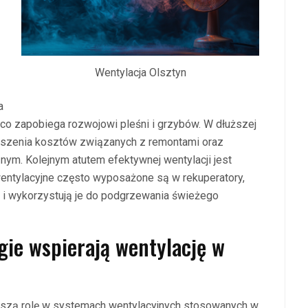
Wentylacja Olsztyn
a
co zapobiega rozwojowi pleśni i grzybów. W dłuższej
jszenia kosztów związanych z remontami oraz
ym. Kolejnym atutem efektywnej wentylacji jest
ntylacyjne często wyposażone są w rekuperatory,
 i wykorzystują je do podgrzewania świeżego
gie wspierają wentylację w
szą rolę w systemach wentylacyjnych stosowanych w