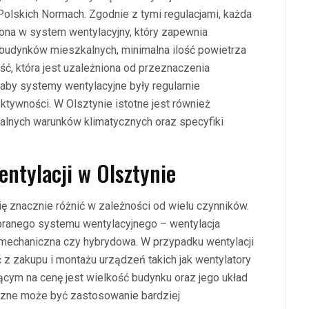
Polskich Normach. Zgodnie z tymi regulacjami, każda
na w system wentylacyjny, który zapewnia
budynków mieszkalnych, minimalna ilość powietrza
, która jest uzależniona od przeznaczenia
by systemy wentylacyjne były regularnie
tywności. W Olsztynie istotne jest również
lnych warunków klimatycznych oraz specyfiki
wentylacji w Olsztynie
ię znacznie różnić w zależności od wielu czynników.
branego systemu wentylacyjnego – wentylacja
iż mechaniczna czy hybrydowa. W przypadku wentylacji
z zakupu i montażu urządzeń takich jak wentylatory
ącym na cenę jest wielkość budynku oraz jego układ
eczne może być zastosowanie bardziej