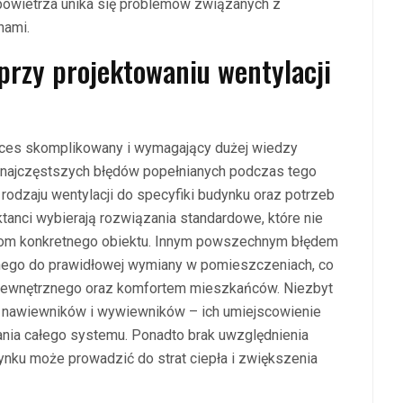
 powietrza unika się problemów związanych z
hami.
 przy projektowaniu wentylacji
oces skomplikowany i wymagający dużej wiedzy
a najczęstszych błędów popełnianych podczas tego
 rodzaju wentylacji do specyfiki budynku oraz potrzeb
ktanci wybierają rozwiązania standardowe, które nie
om konkretnego obiektu. Innym powszechnym błędem
bnego do prawidłowej wymiany w pomieszczeniach, co
wewnętrznego oraz komfortem mieszkańców. Niezbyt
ję nawiewników i wywiewników – ich umiejscowienie
ania całego systemu. Ponadto brak uwzględnienia
nku może prowadzić do strat ciepła i zwiększenia