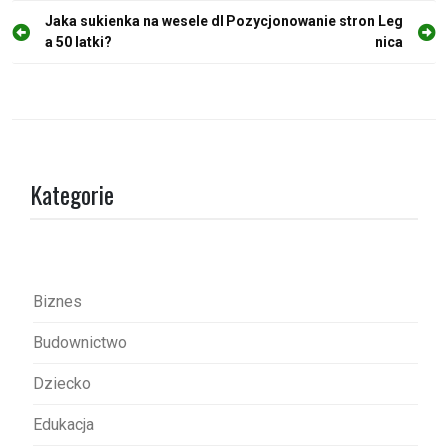
N
Jaka sukienka na wesele dl
Pozycjonowanie stron Leg
a 50 latki?
nica
a
w
i
g
a
Kategorie
c
j
a
w
Biznes
p
Budownictwo
i
s
Dziecko
u
Edukacja