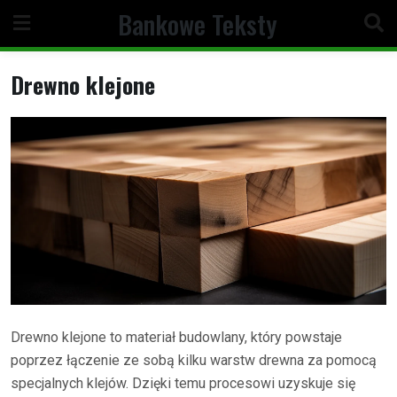
Skip
Bankowe Teksty
to
content
Drewno klejone
Drewno klejone to materiał budowlany, który powstaje
poprzez łączenie ze sobą kilku warstw drewna za pomocą
specjalnych klejów. Dzięki temu procesowi uzyskuje się