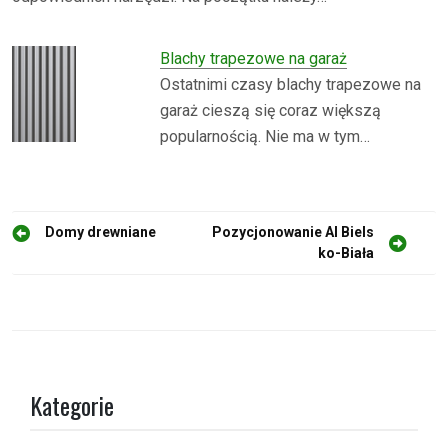
Blachy trapezowe na garaż
Ostatnimi czasy blachy trapezowe na
garaż cieszą się coraz większą
popularnością. Nie ma w tym…
N
Domy drewniane
Pozycjonowanie AI Biels
ko-Biała
a
w
i
g
a
Kategorie
c
j