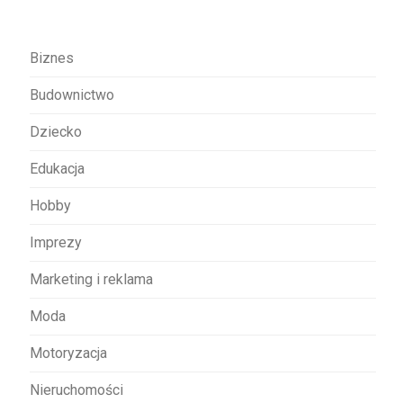
a
w
Biznes
p
Budownictwo
i
s
Dziecko
u
Edukacja
Hobby
Imprezy
Marketing i reklama
Moda
Motoryzacja
Nieruchomości