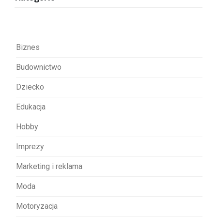
c
j
a
w
Biznes
p
Budownictwo
i
s
Dziecko
u
Edukacja
Hobby
Imprezy
Marketing i reklama
Moda
Motoryzacja