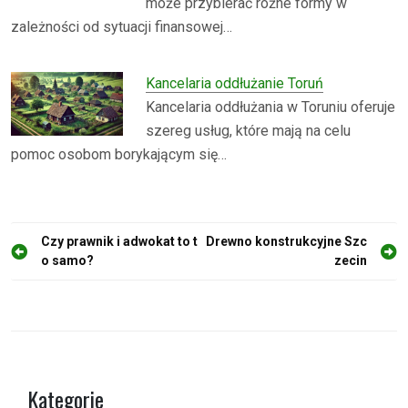
może przybierać różne formy w
zależności od sytuacji finansowej…
Kancelaria oddłużanie Toruń
Kancelaria oddłużania w Toruniu oferuje
szereg usług, które mają na celu
pomoc osobom borykającym się…
N
Czy prawnik i adwokat to t
Drewno konstrukcyjne Szc
o samo?
zecin
a
w
i
g
a
Kategorie