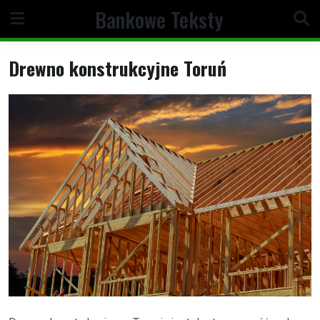
Skip
Bankowe Teksty
to
content
Drewno konstrukcyjne Toruń