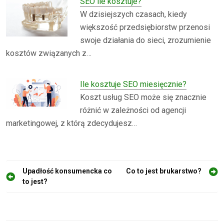
SEO ile kosztuje?
W dzisiejszych czasach, kiedy
większość przedsiębiorstw przenosi
swoje działania do sieci, zrozumienie
kosztów związanych z…
Ile kosztuje SEO miesięcznie?
Koszt usług SEO może się znacznie
różnić w zależności od agencji
marketingowej, z którą zdecydujesz…
N
Upadłość konsumencka co
Co to jest brukarstwo?
to jest?
a
w
i