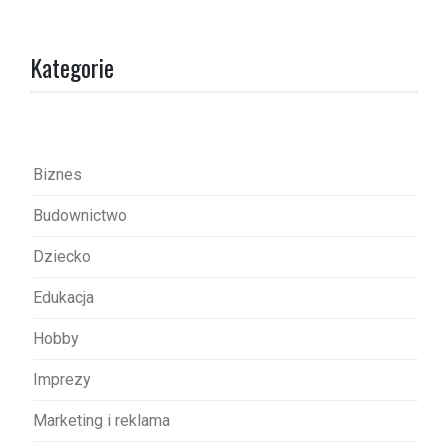
g
a
Kategorie
c
j
a
w
Biznes
p
Budownictwo
i
s
Dziecko
u
Edukacja
Hobby
Imprezy
Marketing i reklama