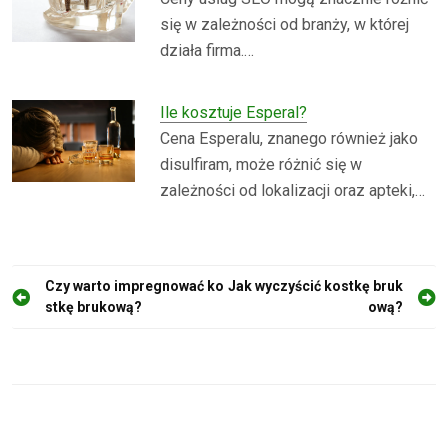
się w zależności od branży, w której
działa firma.…
Ile kosztuje Esperal?
Cena Esperalu, znanego również jako
disulfiram, może różnić się w
zależności od lokalizacji oraz apteki,…
N
Czy warto impregnować ko
Jak wyczyścić kostkę bruk
stkę brukową?
ową?
a
w
i
g
a