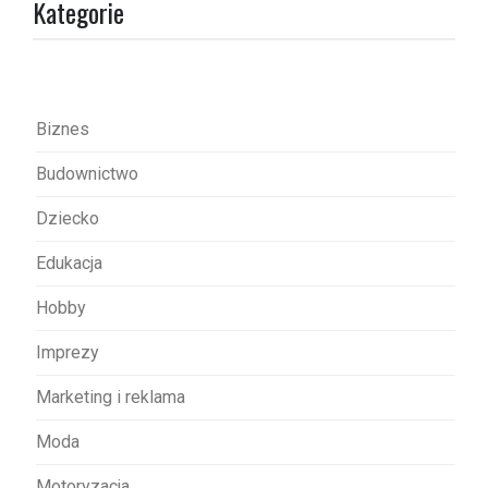
Kategorie
c
j
a
w
Biznes
p
Budownictwo
i
s
Dziecko
u
Edukacja
Hobby
Imprezy
Marketing i reklama
Moda
Motoryzacja