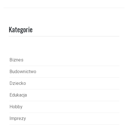
i
g
a
c
Kategorie
j
a
w
p
Biznes
i
Budownictwo
s
Dziecko
u
Edukacja
Hobby
Imprezy