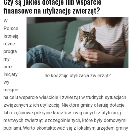
Czy są jakieś dotacje lub wsparcie
finansowe na utylizację zwierząt?
W
Polsce
istnieją
różne
progra
my
oraz
inicjaty
Ile kosztuje utylizacja zwierząt?
wy
mające
na celu wsparcie właścicieli zwierząt w trudnych sytuacjach
związanych z ich utylizacją. Niektóre gminy oferują dotacje
lub częściowe pokrycie kosztów związanych z utylizacją
martwych zwierząt, szczególnie tych, które były domowymi
pupilami. Warto skontaktować się z lokalnym urzędem gminy