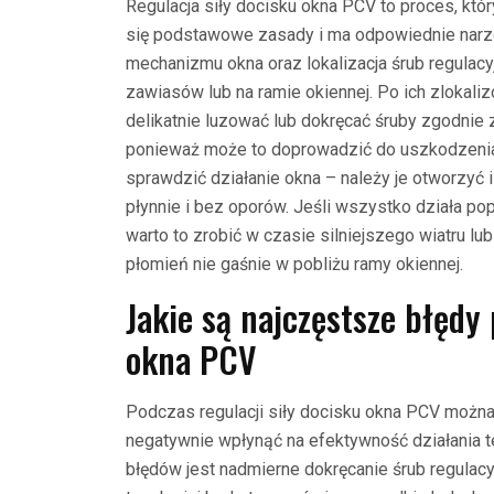
Regulacja siły docisku okna PCV to proces, któ
się podstawowe zasady i ma odpowiednie narz
mechanizmu okna oraz lokalizacja śrub regulacy
zawiasów lub na ramie okiennej. Po ich zlokali
delikatnie luzować lub dokręcać śruby zgodnie z
ponieważ może to doprowadzić do uszkodzenia
sprawdzić działanie okna – należy je otworzyć i
płynnie i bez oporów. Jeśli wszystko działa po
warto to zrobić w czasie silniejszego wiatru l
płomień nie gaśnie w pobliżu ramy okiennej.
Jakie są najczęstsze błędy 
okna PCV
Podczas regulacji siły docisku okna PCV można
negatywnie wpłynąć na efektywność działania 
błędów jest nadmierne dokręcanie śrub regulacyj