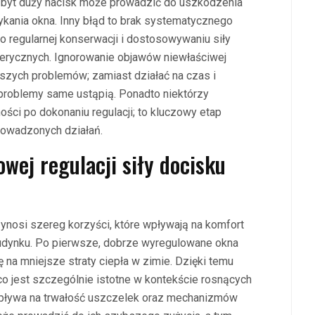
 zbyt duży nacisk może prowadzić do uszkodzenia
kania okna. Inny błąd to brak systematycznego
o regularnej konserwacji i dostosowywaniu siły
erycznych. Ignorowanie objawów niewłaściwej
szych problemów; zamiast działać na czas i
 problemy same ustąpią. Ponadto niektórzy
ści po dokonaniu regulacji; to kluczowy etap
rowadzonych działań.
owej regulacji siły docisku
ynosi szereg korzyści, które wpływają na komfort
udynku. Po pierwsze, dobrze wyregulowane okna
 na mniejsze straty ciepła w zimie. Dzięki temu
o jest szczególnie istotne w kontekście rosnących
 wpływa na trwałość uszczelek oraz mechanizmów