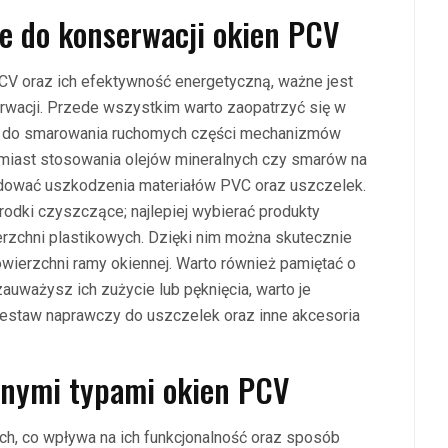
ze do konserwacji okien PCV
CV oraz ich efektywność energetyczną, ważne jest
wacji. Przede wszystkim warto zaopatrzyć się w
ne do smarowania ruchomych części mechanizmów
tomiast stosowania olejów mineralnych czy smarów na
dować uszkodzenia materiałów PVC oraz uszczelek.
odki czyszczące; najlepiej wybierać produkty
rzchni plastikowych. Dzięki nim można skutecznie
ierzchni ramy okiennej. Warto również pamiętać o
auważysz ich zużycie lub pęknięcia, warto je
zestaw naprawczy do uszczelek oraz inne akcesoria
óżnymi typami okien PCV
h, co wpływa na ich funkcjonalność oraz sposób