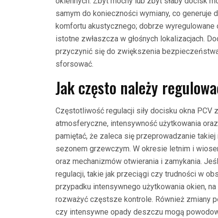
okiennych. Zbyt mocny lub zbyt słaby docisk m
samym do konieczności wymiany, co generuje d
komfortu akustycznego; dobrze wyregulowane ok
istotne zwłaszcza w głośnych lokalizacjach. Do
przyczynić się do zwiększenia bezpieczeństwa; 
sforsować.
Jak często należy regulowa
Częstotliwość regulacji siły docisku okna PCV z
atmosferyczne, intensywność użytkowania oraz
pamiętać, że zaleca się przeprowadzanie takiej r
sezonem grzewczym. W okresie letnim i wiose
oraz mechanizmów otwierania i zamykania. Jeśl
regulacji, takie jak przeciągi czy trudności w o
przypadku intensywnego użytkowania okien, na
rozważyć częstsze kontrole. Również zmiany p
czy intensywne opady deszczu mogą powodowa