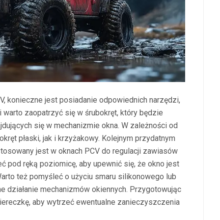
V, konieczne jest posiadanie odpowiednich narzędzi,
i warto zaopatrzyć się w śrubokręt, który będzie
ajdujących się w mechanizmie okna. W zależności od
kręt płaski, jak i krzyżakowy. Kolejnym przydatnym
stosowany jest w oknach PCV do regulacji zawiasów
ć pod ręką poziomicę, aby upewnić się, że okno jest
Warto też pomyśleć o użyciu smaru silikonowego lub
ne działanie mechanizmów okiennych. Przygotowując
ściereczkę, aby wytrzeć ewentualne zanieczyszczenia