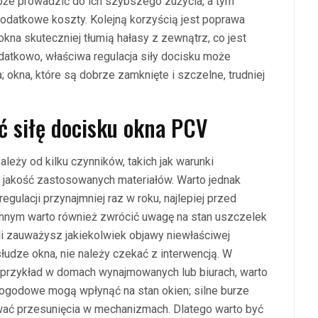
oże prowadzić do ich szybszego zużycia, a tym
odatkowe koszty. Kolejną korzyścią jest poprawa
na skuteczniej tłumią hałasy z zewnątrz, co jest
datkowo, właściwa regulacja siły docisku może
okna, które są dobrze zamknięte i szczelne, trudniej
ć siłę docisku okna PCV
ależy od kilku czynników, takich jak warunki
 jakość zastosowanych materiałów. Warto jednak
egulacji przynajmniej raz w roku, najlepiej przed
nnym warto również zwrócić uwagę na stan uszczelek
i zauważysz jakiekolwiek objawy niewłaściwej
bsłudze okna, nie należy czekać z interwencją. W
 przykład w domach wynajmowanych lub biurach, warto
ogodowe mogą wpłynąć na stan okien; silne burze
ć przesunięcia w mechanizmach. Dlatego warto być