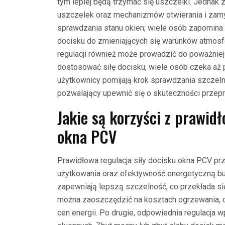
tym lepiej będą trzymać się uszczelki. Jednak
uszczelek oraz mechanizmów otwierania i zamy
sprawdzania stanu okien; wiele osób zapomina 
docisku do zmieniających się warunków atmosf
regulacji również może prowadzić do poważniej
dostosować siłę docisku, wiele osób czeka aż
użytkownicy pomijają krok sprawdzania szczelno
pozwalający upewnić się o skuteczności przep
Jakie są korzyści z prawidł
okna PCV
Prawidłowa regulacja siły docisku okna PCV prz
użytkowania oraz efektywność energetyczną b
zapewniają lepszą szczelność, co przekłada się
można zaoszczędzić na kosztach ogrzewania, c
cen energii. Po drugie, odpowiednia regulacja