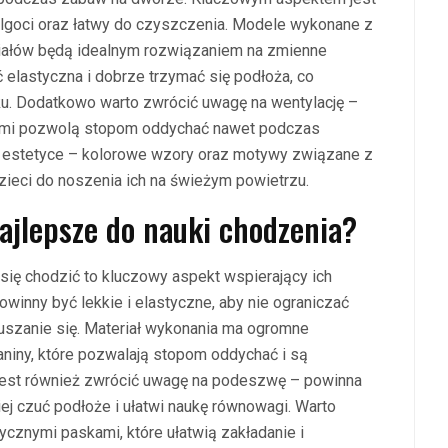
wilgoci oraz łatwy do czyszczenia. Modele wykonane z
riałów będą idealnym rozwiązaniem na zmienne
elastyczna i dobrze trzymać się podłoża, co
ku. Dodatkowo warto zwrócić uwagę na wentylację –
tami pozwolą stopom oddychać nawet podczas
o estetyce – kolorowe wzory oraz motywy związane z
zieci do noszenia ich na świeżym powietrzu.
najlepsze do nauki chodzenia?
się chodzić to kluczowy aspekt wspierający ich
winny być lekkie i elastyczne, aby nie ograniczać
szanie się. Materiał wykonania ma ogromne
kaniny, które pozwalają stopom oddychać i są
e jest również zwrócić uwagę na podeszwę – powinna
iej czuć podłoże i ułatwi naukę równowagi. Warto
cznymi paskami, które ułatwią zakładanie i