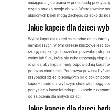
nadające się do prania w pralce będą praktycz
często brudzą swoje obuwie. Warto również po
ulubionych bajek mogą zachęcić dziecko do nos
Jakie kapcie dla dzieci wy
Wybór kapci dla dzieci na chłodne dni to istotn
najmłodszych. W tym okresie kluczowe jest, aby
izolują ciepło, a jednocześnie pozwalają sto
wełny lub filcu, które nie tylko utrzymują ciepł
również, aby kapcie miały odpowiednią konstruk
podczas chodzenia. Podeszwa powinna być ant
przypadku dzieci biegających po gładkich podł
kapci – modele z wyższym cholewką mogą doda
pomyśleć o łatwości zakupu – kapcie z rzepam
do założenia dla małych dzieci.
Jakie kapcie dla dzieci będ