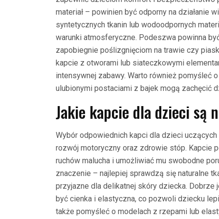
materiał – powinien być odporny na działanie 
syntetycznych tkanin lub wodoodpornych mate
warunki atmosferyczne. Podeszwa powinna być 
zapobiegnie poślizgnięciom na trawie czy pias
kapcie z otworami lub siateczkowymi elemen
intensywnej zabawy. Warto również pomyśleć 
ulubionymi postaciami z bajek mogą zachęcić d
Jakie kapcie dla dzieci są 
Wybór odpowiednich kapci dla dzieci uczących 
rozwój motoryczny oraz zdrowie stóp. Kapcie po
ruchów malucha i umożliwiać mu swobodne poru
znaczenie – najlepiej sprawdzą się naturalne t
przyjazne dla delikatnej skóry dziecka. Dobrz
być cienka i elastyczna, co pozwoli dziecku lep
także pomyśleć o modelach z rzepami lub elasty