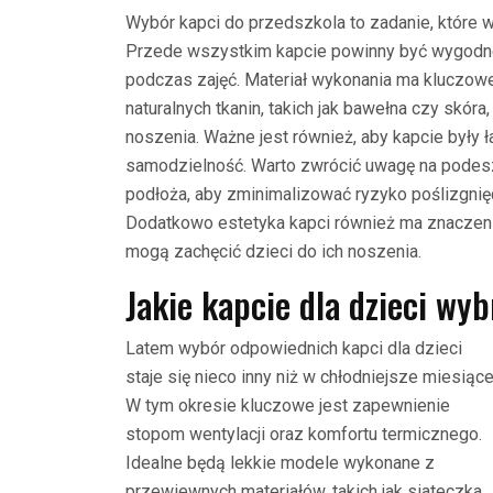
Wybór kapci do przedszkola to zadanie, które 
Przede wszystkim kapcie powinny być wygodne,
podczas zajęć. Materiał wykonania ma kluczowe
naturalnych tkanin, takich jak bawełna czy skór
noszenia. Ważne jest również, aby kapcie były 
samodzielność. Warto zwrócić uwagę na podesz
podłoża, aby zminimalizować ryzyko poślizgnięc
Dodatkowo estetyka kapci również ma znaczeni
mogą zachęcić dzieci do ich noszenia.
Jakie kapcie dla dzieci wy
Latem wybór odpowiednich kapci dla dzieci
staje się nieco inny niż w chłodniejsze miesiące
W tym okresie kluczowe jest zapewnienie
stopom wentylacji oraz komfortu termicznego.
Idealne będą lekkie modele wykonane z
przewiewnych materiałów, takich jak siateczka