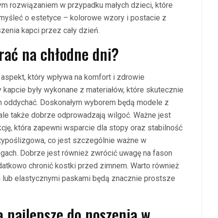
nym rozwiązaniem w przypadku małych dzieci, które
myśleć o estetyce – kolorowe wzory i postacie z
zenia kapci przez cały dzień.
brać na chłodne dni?
y aspekt, który wpływa na komfort i zdrowie
 kapcie były wykonane z materiałów, które skutecznie
pom oddychać. Doskonałym wyborem będą modele z
o, ale także dobrze odprowadzają wilgoć. Ważne jest
cję, która zapewni wsparcie dla stopy oraz stabilność
ypoślizgowa, co jest szczególnie ważne w
ogach. Dobrze jest również zwrócić uwagę na fason
tkowo chronić kostki przed zimnem. Warto również
i lub elastycznymi paskami będą znacznie prostsze
ą najlepsze do noszenia w