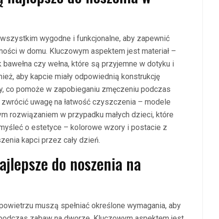
wszystkim wygodne i funkcjonalne, aby zapewnić
ości w domu. Kluczowym aspektem jest materiał –
jak bawełna czy wełna, które są przyjemne w dotyku i
nież, aby kapcie miały odpowiednią konstrukcję
y, co pomoże w zapobieganiu zmęczeniu podczas
e zwrócić uwagę na łatwość czyszczenia – modele
nym rozwiązaniem w przypadku małych dzieci, które
myśleć o estetyce – kolorowe wzory i postacie z
zenia kapci przez cały dzień.
najlepsze do noszenia na
powietrzu muszą spełniać określone wymagania, aby
 podczas zabaw na dworze. Kluczowym aspektem jest