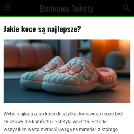
Skip
Bankowe Teksty
to
content
Jakie koce są najlepsze?
Wybór najlepszego koca do użytku domowego może być
kluczowy dla komfortu i estetyki wnętrza. Przede
wszystkim warto zwrócić uwagę na materiał, z którego