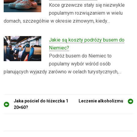
Koce grzewcze stały się niezwykle
popularnym rozwiązaniem w wielu
domach, szczególnie w okresie zimowym, kiedy…
Jakie są koszty podróży busem do
Niemiec?
Podróż busem do Niemiec to
popularny wybór wśród osób
planujących wyjazdy zarówno w celach turystycznych,…
N
Jaka pościel do łóżeczka 1
Leczenie alkoholizmu
20×60?
a
w
i