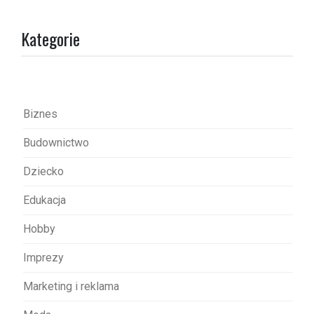
g
a
Kategorie
c
j
a
w
Biznes
p
Budownictwo
i
s
Dziecko
u
Edukacja
Hobby
Imprezy
Marketing i reklama