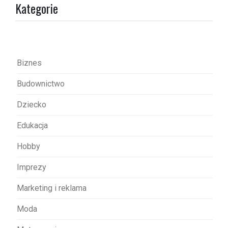
Kategorie
c
j
a
w
Biznes
p
Budownictwo
i
s
Dziecko
u
Edukacja
Hobby
Imprezy
Marketing i reklama
Moda