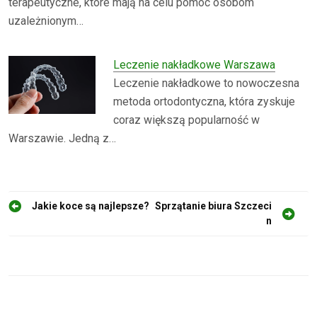
terapeutyczne, które mają na celu pomoc osobom
uzależnionym…
Leczenie nakładkowe Warszawa
Leczenie nakładkowe to nowoczesna
metoda ortodontyczna, która zyskuje
coraz większą popularność w
Warszawie. Jedną z…
N
Jakie koce są najlepsze?
Sprzątanie biura Szczeci
n
a
w
i
g
a