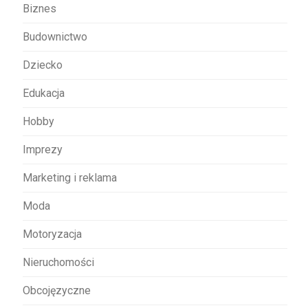
w
Biznes
p
Budownictwo
i
s
Dziecko
u
Edukacja
Hobby
Imprezy
Marketing i reklama
Moda
Motoryzacja
Nieruchomości
Obcojęzyczne