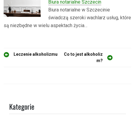
Biura notarialne Szczecin
Biura notarialne w Szczecinie
świadczą szeroki wachlarz usług, które
są niezbędne w wielu aspektach życia…
N
Leczenie alkoholizmu
Co to jest alkoholiz
m?
a
w
i
g
a
Kategorie
c
j
a