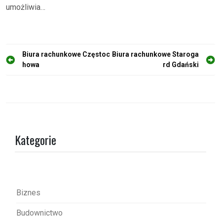
umożliwia…
N
Biura rachunkowe Częstoc
Biura rachunkowe Staroga
howa
rd Gdański
a
w
i
g
a
Kategorie
c
j
a
w
Biznes
p
Budownictwo
i