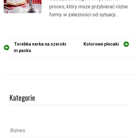
proces, który może przybierać różne
formy w zależności od sytuacji…
N
Torebka nerka na szeroki
Kolorowe plecaki
m pasku
a
w
i
g
a
Kategorie
c
j
a
w
Biznes
p