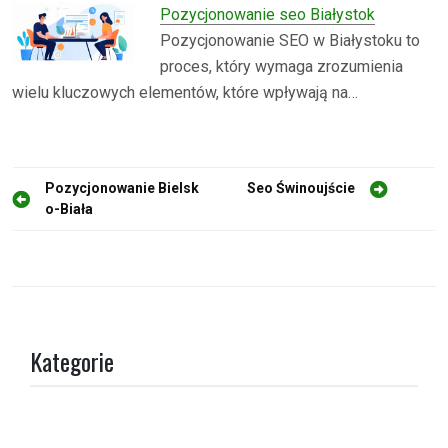
Pozycjonowanie seo Białystok
Pozycjonowanie SEO w Białystoku to
proces, który wymaga zrozumienia
wielu kluczowych elementów, które wpływają na…
N
Pozycjonowanie Bielsk
Seo Świnoujście
o-Biała
a
w
i
g
a
Kategorie
c
j
a