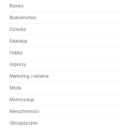
w
Biznes
p
Budownictwo
i
s
Dziecko
u
Edukacja
Hobby
Imprezy
Marketing i reklama
Moda
Motoryzacja
Nieruchomości
Obcojęzyczne