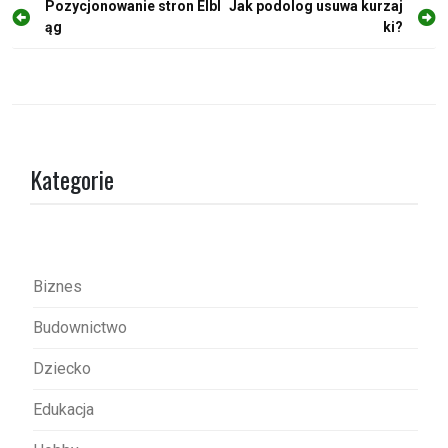
N
Pozycjonowanie stron Elbl
Jak podolog usuwa kurzaj
ąg
ki?
a
w
i
g
a
Kategorie
c
j
a
w
Biznes
p
Budownictwo
i
s
Dziecko
u
Edukacja