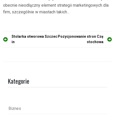
obecnie nieodłączny element strategii marketingowych dla
firm, szczególnie w miastach takich…
N
Stolarka otworowa Szczec
Pozycjonowanie stron Czę
in
stochowa
a
w
i
g
a
Kategorie
c
j
a
w
Biznes
p