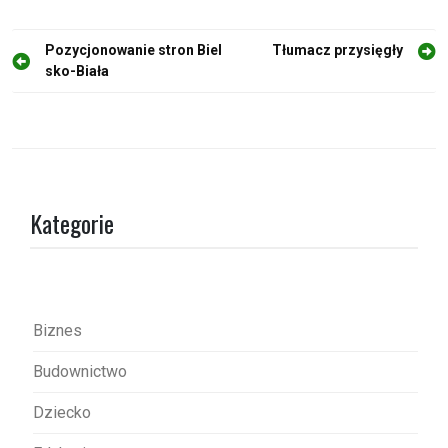
N
Pozycjonowanie stron Biel
Tłumacz przysięgły
sko-Biała
a
w
i
g
a
Kategorie
c
j
a
w
Biznes
p
Budownictwo
i
s
Dziecko
u