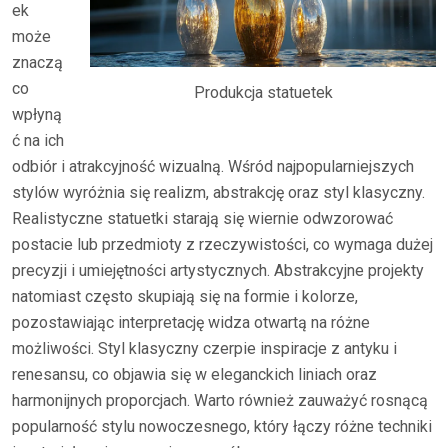
ek
może
znaczą
co
Produkcja statuetek
wpłyną
ć na ich
odbiór i atrakcyjność wizualną. Wśród najpopularniejszych
stylów wyróżnia się realizm, abstrakcję oraz styl klasyczny.
Realistyczne statuetki starają się wiernie odwzorować
postacie lub przedmioty z rzeczywistości, co wymaga dużej
precyzji i umiejętności artystycznych. Abstrakcyjne projekty
natomiast często skupiają się na formie i kolorze,
pozostawiając interpretację widza otwartą na różne
możliwości. Styl klasyczny czerpie inspiracje z antyku i
renesansu, co objawia się w eleganckich liniach oraz
harmonijnych proporcjach. Warto również zauważyć rosnącą
popularność stylu nowoczesnego, który łączy różne techniki