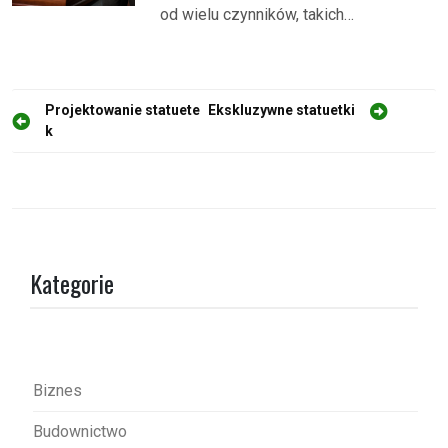
od wielu czynników, takich…
N
Projektowanie statuete
Ekskluzywne statuetki
k
a
w
i
g
a
Kategorie
c
j
a
w
Biznes
p
Budownictwo
i