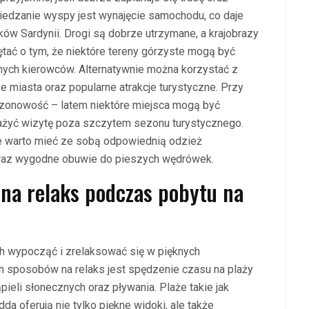
iedzanie wyspy jest wynajęcie samochodu, co daje
ów Sardynii. Drogi są dobrze utrzymane, a krajobrazy
ać o tym, że niektóre tereny górzyste mogą być
nych kierowców. Alternatywnie można korzystać z
e miasta oraz popularne atrakcje turystyczne. Przy
ezonowość – latem niektóre miejsca mogą być
ważyć wizytę poza szczytem sezonu turystycznego.
e warto mieć ze sobą odpowiednią odzież
az wygodne obuwie do pieszych wędrówek.
 na relaks podczas pobytu na
ch wypocząć i zrelaksować się w pięknych
h sposobów na relaks jest spędzenie czasu na plaży
pieli słonecznych oraz pływania. Plaże takie jak
dda oferują nie tylko piękne widoki, ale także