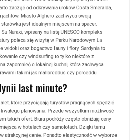
Warto zacząć od odkrywania uroków Costa Smeralda,
h jachtów. Miasto Alghero zachwyca swoją
o starówka jest idealnym miejscem na spacer.
Su Nuraxi, wpisany na listę UNESCO kompleks
natury poleca się wizytę w Parku Narodowym La
widoki oraz bogactwo fauny i flory. Sardynia to
kowanie czy windsurfing to tylko niektóre z
na zapomnieć o lokalnej kuchni, która zachwyca
rawami takimi jak malloreddus czy porceddu.
dynii last minute?
zalet, które przyciągają turystów pragnących spędzić
otrwałego planowania. Przede wszystkim możliwość
m takich ofert. Biura podróży często obniżają ceny
e miejsca w hotelach czy samolotach. Dzięki temu
 atrakcyjnej cenie. Ponadto elastyczność w wyborze