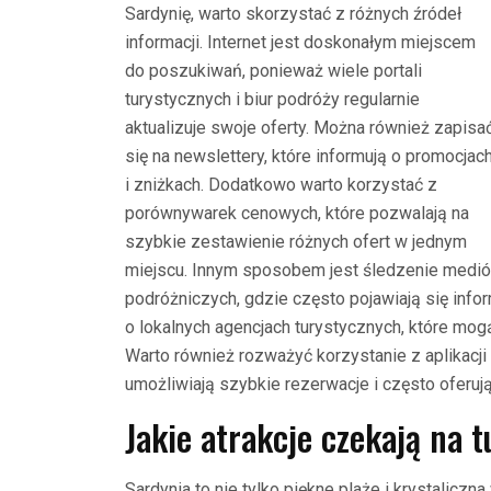
Sardynię, warto skorzystać z różnych źródeł
informacji. Internet jest doskonałym miejscem
do poszukiwań, ponieważ wiele portali
turystycznych i biur podróży regularnie
aktualizuje swoje oferty. Można również zapisa
się na newslettery, które informują o promocjac
i zniżkach. Dodatkowo warto korzystać z
porównywarek cenowych, które pozwalają na
szybkie zestawienie różnych ofert w jednym
miejscu. Innym sposobem jest śledzenie medi
podróżniczych, gdzie często pojawiają się info
o lokalnych agencjach turystycznych, które mog
Warto również rozważyć korzystanie z aplikac
umożliwiają szybkie rezerwacje i często oferuj
Jakie atrakcje czekają na 
Sardynia to nie tylko piękne plaże i krystaliczna