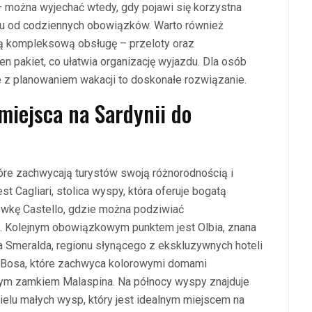
 można wyjechać wtedy, gdy pojawi się korzystna
nku od codziennych obowiązków. Warto również
ją kompleksową obsługę – przeloty oraz
 pakiet, co ułatwia organizację wyjazdu. Dla osób
 z planowaniem wakacji to doskonałe rozwiązanie.
 miejsca na Sardynii do
tóre zachwycają turystów swoją różnorodnością i
t Cagliari, stolica wyspy, która oferuje bogatą
rówkę Castello, gdzie można podziwiać
a. Kolejnym obowiązkowym punktem jest Olbia, znana
a Smeralda, regionu słynącego z ekskluzywnych hoteli
o Bosa, które zachwyca kolorowymi domami
ym zamkiem Malaspina. Na północy wyspy znajduje
wielu małych wysp, który jest idealnym miejscem na