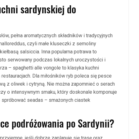
uchni sardynskiej do
łów, pełna aromatycznych składników i tradycyjnych
malloreddus, czyli małe kluseczki z semoliny
ełbasą salsiccia. Inna popularna potrawa to
zęsto serwowany podczas lokalnych uroczystości i
za – spaghetti alle vongole to klasyka kuchni
restauracjach. Dla miłośników ryb poleca się pesce
oliwą z oliwek i cytryną. Nie można zapomnieć o serach
wczy o intensywnym smaku, który doskonale komponuje
to spróbować seadas – smażonych ciastek
ące podróżowania po Sardynii?
zyjemne, jeśli dobrze zaplanuje się trasę oraz