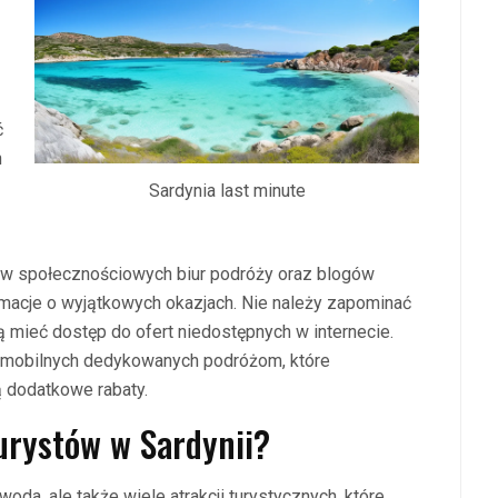
ć
h
Sardynia last minute
ów społecznościowych biur podróży oraz blogów
rmacje o wyjątkowych okazjach. Nie należy zapominać
ą mieć dostęp do ofert niedostępnych w internecie.
ji mobilnych dedykowanych podróżom, które
ą dodatkowe rabaty.
turystów w Sardynii?
 woda, ale także wiele atrakcji turystycznych, które