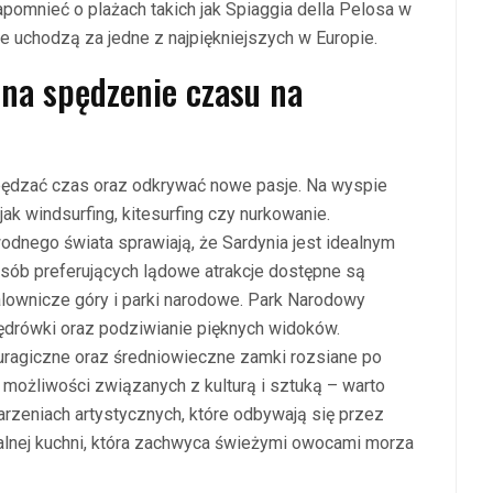
apomnieć o plażach takich jak Spiaggia della Pelosa w
re uchodzą za jedne z najpiękniejszych w Europie.
 na spędzenie czasu na
spędzać czas oraz odkrywać nowe pasje. Na wyspie
ak windsurfing, kitesurfing czy nurkowanie.
dnego świata sprawiają, że Sardynia jest idealnym
osób preferujących lądowe atrakcje dostępne są
lownicze góry i parki narodowe. Park Narodowy
ędrówki oraz podziwianie pięknych widoków.
nuragiczne oraz średniowieczne zamki rozsiane po
 możliwości związanych z kulturą i sztuką – warto
arzeniach artystycznych, które odbywają się przez
kalnej kuchni, która zachwyca świeżymi owocami morza