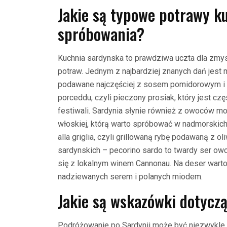
Jakie są typowe potrawy k
spróbowania?
Kuchnia sardynska to prawdziwa uczta dla zmys
potraw. Jednym z najbardziej znanych dań jest 
podawane najczęściej z sosem pomidorowym i ki
porceddu, czyli pieczony prosiak, który jest c
festiwali. Sardynia słynie również z owoców mor
włoskiej, którą warto spróbować w nadmorskich 
alla griglia, czyli grillowaną rybę podawaną z 
sardynskich – pecorino sardo to twardy ser o
się z lokalnym winem Cannonau. Na deser war
nadziewanych serem i polanych miodem.
Jakie są wskazówki dotycz
Podróżowanie po Sardynii może być niezwykle pr